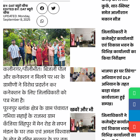
करोड़ की संपत्ति
कुर्क, थार-स्विफ्ट
BY: DAT ब्यूरो चीफ
EDITED BY: DAT ब्यूरो
समेत आलीशान
चीफ
UPDATED: Monday,
मकान सीज
September 8, 2025
जिलाधिकारी ने
कलेक्ट्रेट कार्यालयों
एवं विकास भवन के
विभिन्न कार्यालयों का
किया निरीक्षण
कलीनगर/पीलीभीत। बिजली पोल
भाजपा हर घर तिरंगा”
और कनेक्शन न मिलने पर भर के
अभियान एवं DLP
ग्रामीणों ने विरोध प्रदर्शन कर
अभियान के तहत
बरहा मंडल
कनेक्शन के लिए जिलधिकारी को
कार्यशाला हुई
पत्र भेजा है।
सम्पन्न।
पूरनपुर ब्लांक क्षेत्र के ग्राम पंचायत
खबरें और भी
गभिया सहाई के राजस्व ग्राम
जिलाधिकारी ने
कलेक्ट्रेट कार्यालयों
कँजिया सिंहपुर में मेन रोड से सपन
एवं विकास भवन के
मंडल के घर तक एवं अमल विश्वास
विभिन्न कार्यालयों का