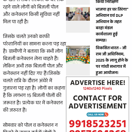
के खेत से रबिन सरकार के घर तक
किया निरीक्षण
रहने वाले लोगों को बिजली पोल
भाजपा हर घर तिरंगा”
और कनेक्शन किसी सुविधा नहीं
अभियान एवं DLP
मिल पा रही है।
अभियान के तहत
बरहा मंडल
कार्यशाला हुई
जिसके चलते उनको काफी
सम्पन्न।
परेशानियों का सामना करना पड़ रहा
विकसित भारत – जी
है। ग्रामीणों ने बताया कि सभी लोग
राम जी अधिनियम,
बिजली कनेक्शन लेना चाहते हैं।
2025 के लागू होने के
लेकिन अभी तक बिजली पोल और
पर गांधी सभागार में
हुआ आयोजन।
कनेक्शन नहीं दिए गए हैं।जिसके
चलते रात्रि के दौरान अंधेरे में
गुजारना पड़ रहा है। लोगों का कहना
है कि लगभग 15 बिजली पोलों की
जरूरत है। प्रत्येक घर में कनेक्शन
की जरुरत हैं।
सोमवार को पोल व कनेक्शन न