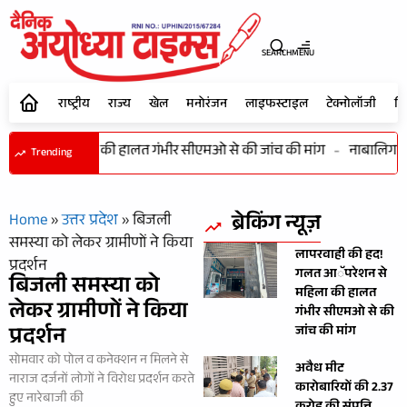
SEARCH
MENU
राष्ट्रीय
राज्य
खेल
मनोरंजन
लाइफस्टाइल
टेक्नोलॉजी
शि
रेशन से महिला की हालत गंभीर सीएमओ से की जांच की मांग
-
नाबालिग बाल
Trending
ब्रेकिंग न्यूज़
Home
»
उत्तर प्रदेश
»
बिजली
समस्या को लेकर ग्रामीणों ने किया
लापरवाही की हद!
प्रदर्शन
गलत आॅपरेशन से
बिजली समस्या को
महिला की हालत
लेकर ग्रामीणों ने किया
गंभीर सीएमओ से की
प्रदर्शन
जांच की मांग
सोमवार को पोल व कनेक्शन न मिलने से
अवैध मीट
नाराज दर्जनों लोगों ने विरोध प्रदर्शन करते
कारोबारियों की 2.37
हुए नारेबाजी की