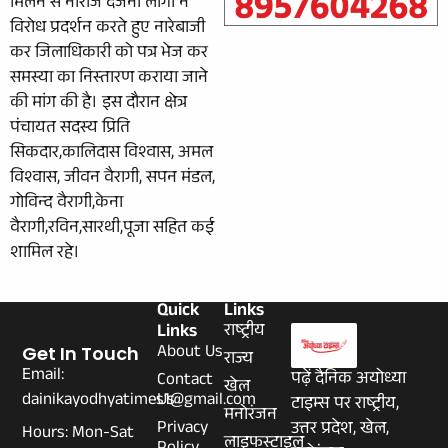
मिलने से नाराज दर्जनों लोगों ने
विरोध प्रदर्शन करते हुए नारेबाजी
कर जिलाधिकारी को पत्र भेज कर
समस्या का निस्तारण कराया जाने
की मांग की है। इस दौरान क्षेत्र
पंचायत सदस्य प्रिति
सिकदार,कालिदास विश्वास, अमल
विश्वास, जीवन वैरागी, सपन मंडल,
गोविन्द वैरागी,केना
वैरागी,रविन,सारथी,पूजा सहित कई
शामिल रहे।
Quick
Links
Links
राष्ट्रीय
About Us
Get In Touch
राज्य
Email:
पढ़ें दैनिक अयोध्या
Contact
खेल
dainikayodhyatimes1@gmail.com
Us
टाइम्स पर राष्ट्रीय,
मनोरंजन
Privacy
उत्तर प्रदेश, खेल,
Hours: Mon-Sat
लाइफस्टाइल