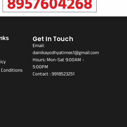
inks
Get In Touch
Email:
dainikayodhyatimes1@gmail.com
s
Hours: Mon-Sat 9:00AM -
icy
5:00PM
 Conditions
Contact : 9918523251