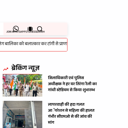
JOIN WHATSAPP
STORIES
SEARCH
िका को बलात्कार कर टांगी से प्राणघातक हमला करने वाला आरोपी को चंद घंटे 
ब्रेकिंग न्यूज़
जिलाधिकारी एवं पुलिस
अधीक्षक ने हर घर तिरंगा रैली का
गांधी स्टेडियम से किया शुभारम्भ
लापरवाही की हद! गलत
आॅपरेशन से महिला की हालत
गंभीर सीएमओ से की जांच की
मांग