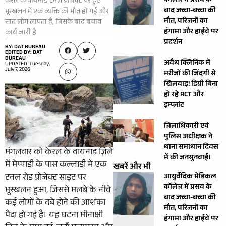
कॉलेज में प्रसव के
केरल के वायनाड टनल प्रोजेक्ट पर हुए
बाद जच्चा-बच्चा की
भूस्खलन में एक व्यक्ति की मौत हो गई और
मौत, परिजनों का
सात लोग लापता हैं, जिसके बाद बचाव
हंगामा और हाईवे पर
कार्य जारी है
प्रदर्शन
BY: DAT BUREAU
EDITED BY: DAT
BUREAU
अवैध क्लिनिक में
UPDATED: Tuesday,
July 7, 2026
मरीजों की जिंदगी से
खिलवाड़! डिग्री बिना
हो रहे RCT और
इम्प्लांट
जिलाधिकारी एवं
पुलिस अधीक्षक ने
थाना समाधान दिवस
मंगलवार को केरल के वायनाड ज़िले
में की जनसुनवाई।
में मेप्पाडी के पास कल्लाडी में एक
खबरें और भी
आयुर्वेदिक मेडिकल
टनल रोड प्रोजेक्ट साइट पर
कॉलेज में प्रसव के
भूस्खलन हुआ, जिससे मलबे के नीचे
बाद जच्चा-बच्चा की
कई लोगों के दबे होने की आशंका
मौत, परिजनों का
पैदा हो गई है। यह घटना मीनाक्षी
हंगामा और हाईवे पर