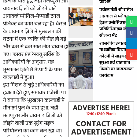
ब्रिज के पास हुई, जहाँ मलप्पुरम और
प्रदर्शन
वायनाड ज़िलों को जोड़ने वाले
पर्यटन मंत्री श्री राजेश
अनाक्कोम्पोयिल-मेप्पाडी टनल
अग्रवाल से ग्लोबल
ट्रैवल एसोसिएशन के
प्रोजेक्ट का काम चल रहा है। केरल
प्रतिनिधिमंडल की
के वायनाड ज़िले में भूस्खलन की
सौजन्य भेंट
घटना में एक व्यक्ति की मौत हो गई
शासकीय उच्चतर
और कम से कम सात लोग घायल हो
माध्यमिक विद्यालय
गए। फायर एंड रेस्क्यू सर्विस के
कोटमी में साइबर
अधिकारियों के अनुसार, यह
सुरक्षा एवं यातायात
नियमों पर जागरुकता
भूस्खलन ज़िले में मेप्पाडी के पास
कार्यक्रम
कल्लाडी में हुआ।
इस मिशन से जुड़े अधिकारियों का
हवाला देते हुए, समाचार एजेंसी PTI
ने बताया कि भूस्खलन कल्लाडी में
मीनाक्षी पुल के पास हुआ, जहाँ
मलप्पुरम और वायनाड जिलों को
जोड़ने वाली एक सुरंग सड़क
परियोजना का काम चल रहा था।