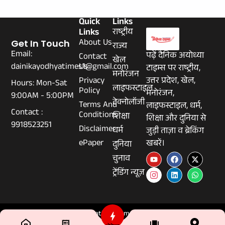
Quick
Links
Links
राष्ट्रीय
About Us
Get In Touch
राज्य
Email:
पढ़ें दैनिक अयोध्या
Contact
खेल
dainikayodhyatimes1@gmail.com
Us
टाइम्स पर राष्ट्रीय,
मनोरंजन
Privacy
उत्तर प्रदेश, खेल,
Hours: Mon-Sat
लाइफस्टाइल
Policy
मनोरंजन,
9:00AM - 5:00PM
टेक्नोलॉजी
Terms And
लाइफस्टाइल, धर्म,
Contact :
Conditions
शिक्षा
शिक्षा और दुनिया से
9918523251
Disclaimer
धर्म
जुड़ी ताज़ा व ब्रेकिंग
ePaper
खबरें।
दुनिया
चुनाव
ट्रेंडिंग न्यूज़
© 2026 Dainikayodhyatimes.com - All Rights Reserved.