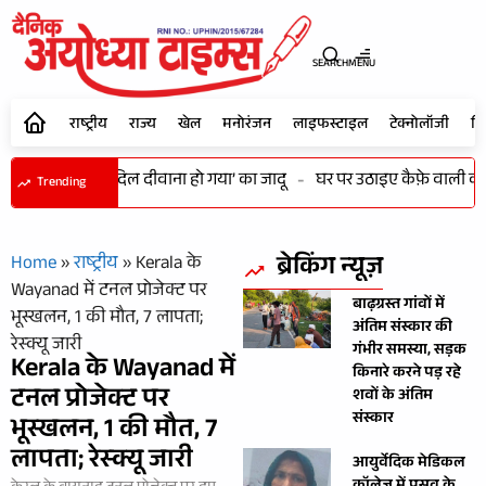
SEARCH
MENU
राष्ट्रीय
राज्य
खेल
मनोरंजन
लाइफस्टाइल
टेक्नोलॉजी
शि
में भी कायम रहा ‘दिल दीवाना हो गया’ का जादू
-
घर पर उठाइए कैफ़े वाली कॉफी क
Trending
ब्रेकिंग न्यूज़
Home
»
राष्ट्रीय
»
Kerala के
Wayanad में टनल प्रोजेक्ट पर
बाढ़ग्रस्त गांवों में
भूस्खलन, 1 की मौत, 7 लापता;
अंतिम संस्कार की
रेस्क्यू जारी
गंभीर समस्या, सड़क
Kerala के Wayanad में
किनारे करने पड़ रहे
टनल प्रोजेक्ट पर
शवों के अंतिम
संस्कार
भूस्खलन, 1 की मौत, 7
लापता; रेस्क्यू जारी
आयुर्वेदिक मेडिकल