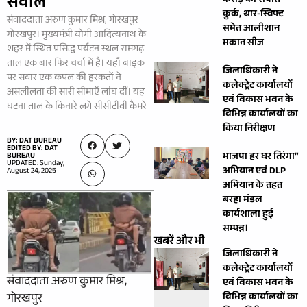
सवाल
करोड़ की संपत्ति
कुर्क, थार-स्विफ्ट
संवाददाता अरुण कुमार मिश्र, गोरखपुर
समेत आलीशान
गोरखपुर। मुख्यमंत्री योगी आदित्यनाथ के
मकान सीज
शहर में स्थित प्रसिद्ध पर्यटन स्थल रामगढ़
ताल एक बार फिर चर्चा में है। यहाँ बाइक
जिलाधिकारी ने
पर सवार एक कपल की हरकतों ने
कलेक्ट्रेट कार्यालयों
असलीलता की सारी सीमाएँ लांघ दीं। यह
एवं विकास भवन के
घटना ताल के किनारे लगे सीसीटीवी कैमरे
विभिन्न कार्यालयों का
किया निरीक्षण
BY: DAT BUREAU
EDITED BY: DAT
भाजपा हर घर तिरंगा”
BUREAU
UPDATED: Sunday,
अभियान एवं DLP
August 24, 2025
अभियान के तहत
बरहा मंडल
कार्यशाला हुई
सम्पन्न।
खबरें और भी
जिलाधिकारी ने
कलेक्ट्रेट कार्यालयों
संवाददाता अरुण कुमार मिश्र,
एवं विकास भवन के
विभिन्न कार्यालयों का
गोरखपुर