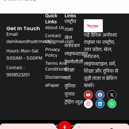
Quick
Links
Links
राष्ट्रीय
About Us
Get In Touch
राज्य
Email:
पढ़ें दैनिक अयोध्या
Contact
खेल
dainikayodhyatimes1@gmail.com
Us
टाइम्स पर राष्ट्रीय,
मनोरंजन
Privacy
उत्तर प्रदेश, खेल,
Hours: Mon-Sat
लाइफस्टाइल
Policy
मनोरंजन,
9:00AM - 5:00PM
टेक्नोलॉजी
Terms And
लाइफस्टाइल, धर्म,
Contact :
Conditions
शिक्षा
शिक्षा और दुनिया से
9918523251
Disclaimer
धर्म
जुड़ी ताज़ा व ब्रेकिंग
ePaper
खबरें।
दुनिया
चुनाव
ट्रेंडिंग न्यूज़
© 2026 Dainikayodhyatimes.com - All Rights Reserved.