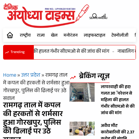
SEARCH
MENU
राष्ट्रीय
राज्य
खेल
मनोरंजन
लाइफस्टाइल
टेक्नोलॉजी
शि
ेशन से महिला की हालत गंभीर सीएमओ से की जांच की मांग
-
नाबालिग बालि
Trending
ब्रेकिंग न्यूज़
Home
»
उत्तर प्रदेश
»
रामगढ़ ताल
में कपल की हरकतों से शर्मसार हुआ
लापरवाही की हद!
गोरखपुर, पुलिस की ढिलाई पर उठे
गलत आॅपरेशन से
सवाल
महिला की हालत
रामगढ़ ताल में कपल
गंभीर सीएमओ से की
की हरकतों से शर्मसार
जांच की मांग
हुआ गोरखपुर, पुलिस
अवैध मीट
की ढिलाई पर उठे
कारोबारियों की 2.37