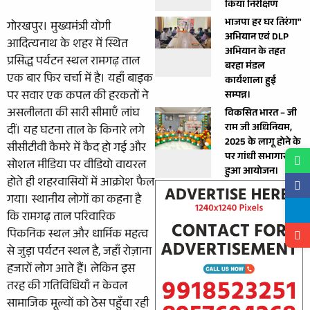
किया निरीक्षण
भाजपा हर घर तिरंगा”
गोरखपुर। मुख्यमंत्री योगी
अभियान एवं DLP
आदित्यनाथ के शहर में स्थित
अभियान के तहत
प्रसिद्ध पर्यटन स्थल रामगढ़ ताल
बरहा मंडल
एक बार फिर चर्चा में है। यहाँ बाइक
कार्यशाला हुई
पर सवार एक कपल की हरकतों ने
सम्पन्न।
असलीलता की सारी सीमाएँ लांघ
विकसित भारत – जी
राम जी अधिनियम,
दीं। यह घटना ताल के किनारे लगे
2025 के लागू होने के
सीसीटीवी कैमरे में कैद हो गई और
पर गांधी सभागार में
सोशल मीडिया पर वीडियो वायरल
हुआ आयोजन।
होते ही शहरवासियों में आक्रोश फैल
गया। स्थानीय लोगों का कहना है
कि रामगढ़ ताल परिवारिक
पिकनिक स्थल और धार्मिक महत्व
से जुड़ा पर्यटन स्थल है, जहाँ रोज़ाना
हजारों लोग आते हैं। लेकिन इस
तरह की गतिविधियाँ न केवल
सामाजिक मूल्यों को ठेस पहुँचा रही