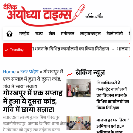
SEARCH
MENU
राष्ट्रीय
राज्य
खेल
मनोरंजन
लाइफस्टाइल
टेक्नोलॉजी
शि
र्यालयों एवं विकास भवन के विभिन्न कार्यालयों का किया निरीक्षण
-
भाजपा हर घ
Trending
ब्रेकिंग न्यूज़
Home
»
उत्तर प्रदेश
»
गोरखपुर में
एक सप्ताह में हुआ ये दूसरा कांड,
जिलाधिकारी ने
गांव में छाया सन्नाटा
कलेक्ट्रेट कार्यालयों
गोरखपुर में एक सप्ताह
एवं विकास भवन के
में हुआ ये दूसरा कांड,
विभिन्न कार्यालयों का
गांव में छाया सन्नाटा
किया निरीक्षण
संवाददाता अरूण कुमार मिश्र गोरखपुर
भाजपा हर घर तिरंगा”
खजनीगोरखपुर | जनपद के गिडा थाना क्षेत्र
अभियान एवं DLP
में सोमवार को सुबह एक दर्दनाक घटना