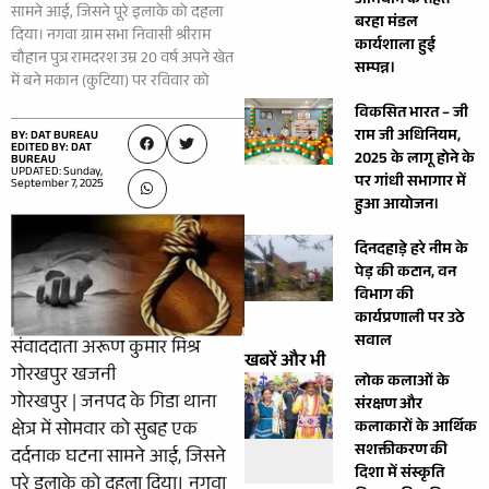
अभियान के तहत
सामने आई, जिसने पूरे इलाके को दहला
बरहा मंडल
दिया। नगवा ग्राम सभा निवासी श्रीराम
कार्यशाला हुई
चौहान पुत्र रामदरश उम्र 20 वर्ष अपने खेत
सम्पन्न।
में बने मकान (कुटिया) पर रविवार को
विकसित भारत – जी
राम जी अधिनियम,
BY: DAT BUREAU
EDITED BY: DAT
2025 के लागू होने के
BUREAU
UPDATED: Sunday,
पर गांधी सभागार में
September 7, 2025
हुआ आयोजन।
दिनदहाड़े हरे नीम के
पेड़ की कटान, वन
विभाग की
कार्यप्रणाली पर उठे
सवाल
संवाददाता अरूण कुमार मिश्र
खबरें और भी
गोरखपुर खजनी
लोक कलाओं के
गोरखपुर | जनपद के गिडा थाना
संरक्षण और
क्षेत्र में सोमवार को सुबह एक
कलाकारों के आर्थिक
सशक्तीकरण की
दर्दनाक घटना सामने आई, जिसने
दिशा में संस्कृति
पूरे इलाके को दहला दिया। नगवा