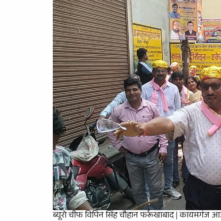
ब्यूरो चीफ विपिन सिंह चौहान फर्रूखाबाद | कायमगंज आज 