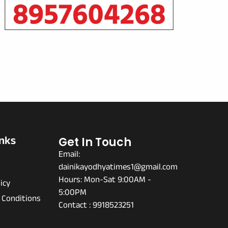
inks
Get In Touch
Email:
dainikayodhyatimes1@gmail.com
s
Hours: Mon-Sat 9:00AM -
icy
5:00PM
 Conditions
Contact : 9918523251