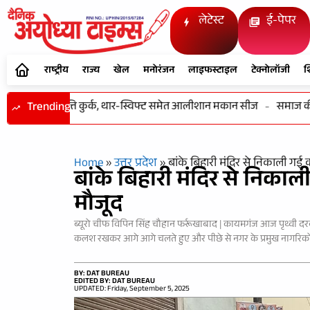
लेटेस्ट
ई-पेपर
राष्ट्रीय
राज्य
खेल
मनोरंजन
लाइफस्टाइल
टेक्नोलॉजी
श
करोड़ की संपत्ति कुर्क, थार-स्विफ्ट समेत आलीशान मकान सीज
Trending
-
समाज की एकज
Home
»
उत्तर प्रदेश
»
बांके बिहारी मंदिर से निकाली गई क
बांके बिहारी मंदिर से निकाली
मौजूद
ब्यूरो चीफ विपिन सिंह चौहान फर्रूखाबाद | कायमगंज आज पृथ्वी दर
कलश रखकर आगे आगे चलते हुए और पीछे से नगर के प्रमुख नागरिकों
BY: DAT BUREAU
EDITED BY: DAT BUREAU
UPDATED: Friday, September 5, 2025