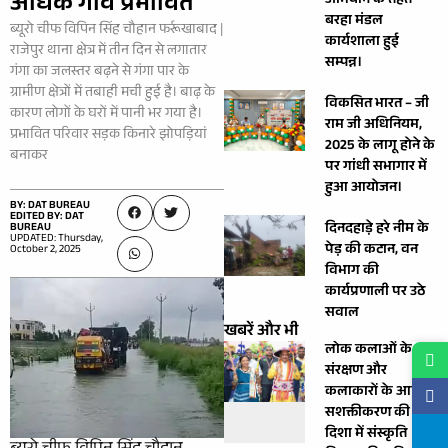
अधिक गांव प्रभावित
अभियान के तहत
बरहा मंडल
ब्यूरो चीफ विपिन सिंह चौहान फर्रूखाबाद |
कार्यशाला हुई
राजेपुर थाना क्षेत्र में तीन दिन से लगातार
सम्पन्न।
गंगा का जलस्तर बढ़ने से गंगा पार के
ग्रामीण क्षेत्रों में तबाही मची हुई है। बाढ़ के
विकसित भारत – जी
कारण लोगों के घरों में पानी भर गया है।
राम जी अधिनियम,
प्रभावित परिवार सड़क किनारे झोपड़ियां
2025 के लागू होने के
बनाकर
पर गांधी सभागार में
हुआ आयोजन।
BY: DAT BUREAU
EDITED BY: DAT
दिनदहाड़े हरे नीम के
BUREAU
UPDATED: Thursday,
पेड़ की कटान, वन
October 2, 2025
विभाग की
कार्यप्रणाली पर उठे
सवाल
खबरें और भी
लोक कलाओं के
संरक्षण और
कलाकारों के आर्थिक
सशक्तीकरण की
दिशा में संस्कृति