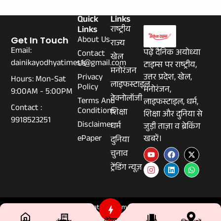
Quick
Links
Links
राष्ट्रीय
About Us
Get In Touch
राज्य
Email:
पढ़ें दैनिक अयोध्या
Contact
खेल
dainikayodhyatimes1@gmail.com
Us
टाइम्स पर राष्ट्रीय,
मनोरंजन
Privacy
उत्तर प्रदेश, खेल,
Hours: Mon-Sat
लाइफस्टाइल
Policy
मनोरंजन,
9:00AM - 5:00PM
टेक्नोलॉजी
Terms And
लाइफस्टाइल, धर्म,
Contact :
Conditions
शिक्षा
शिक्षा और दुनिया से
9918523251
Disclaimer
धर्म
जुड़ी ताज़ा व ब्रेकिंग
ePaper
खबरें।
दुनिया
चुनाव
ट्रेंडिंग न्यूज़
© 2026 Dainikayodhyatimes.com - All Rights Reserved.
लेटेस्ट