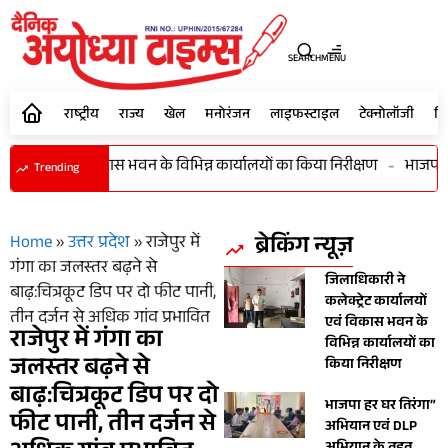
SEARCH
MENU
राष्ट्रीय
राज्य
खेल
मनोरंजन
लाइफस्टाइल
टेक्नोलॉजी
शि
कार्यालयों एवं विकास भवन के विभिन्न कार्यालयों का किया निरीक्षण
-
भाजपा हर
Trending
ब्रेकिंग न्यूज़
Home
»
उत्तर प्रदेश
»
राजेपुर में
गंगा का जलस्तर बढ़ने से
जिलाधिकारी ने
बाढ़:चित्रकूट डिप पर दो फीट पानी,
कलेक्ट्रेट कार्यालयों
तीन दर्जन से अधिक गांव प्रभावित
एवं विकास भवन के
राजेपुर में गंगा का
विभिन्न कार्यालयों का
जलस्तर बढ़ने से
किया निरीक्षण
बाढ़:चित्रकूट डिप पर दो
भाजपा हर घर तिरंगा”
फीट पानी, तीन दर्जन से
अभियान एवं DLP