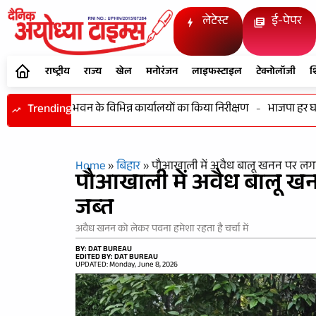
लेटेस्ट
ई-पेपर
राष्ट्रीय
राज्य
खेल
मनोरंजन
लाइफस्टाइल
टेक्नोलॉजी
श
लयों एवं विकास भवन के विभिन्न कार्यालयों का किया निरीक्षण
Trending
-
भाजपा हर घर ति
Home
»
बिहार
»
पौआखाली में अवैध बालू खनन पर लगातार
पौआखाली में अवैध बालू खनन 
जब्त
अवैध खनन को लेकर पवना हमेशा रहता है चर्चा में
BY: DAT BUREAU
EDITED BY: DAT BUREAU
UPDATED: Monday, June 8, 2026