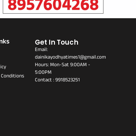
inks
Get In Touch
Email:
dainikayodhyatimes1@gmail.com
s
Hours: Mon-Sat 9:00AM -
icy
5:00PM
 Conditions
Contact : 9918523251