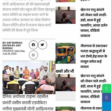
हड़कंप
योगी आदित्यनाथ जी की महत्वाकांक्षी
योजना सपोर्ट फॉर स्कूल की जिला खेलकूद
खेत पर पशु बांधने
चयन समिति का सदस्य बनाए जाने के
को लेकर चले लाठी-
उपरांत नगीना आगमन पर लोक निर्माण
डंडों, साथ में हुई
विभाग मीटिंग हॉल में भाजपा मंडल कार्य
फायरिंग, आधा दर्जन
समिति की बैठक में पूर्व जिला
घायल, वीडियो
वायरल
BY: DAT BUREAU
EDITED BY: DAT
नीलगाय से टकराकर
BUREAU
पलटा श्रद्धालुओं से
UPDATED: Saturday,
July 26, 2025
भरा टेम्पो,डेढ़ साल के
मासूम समेत कई
घायल
खबरें और भी
खेत पर पशु बांधने
को लेकर चले लाठी-
डंडों, साथ में हुई
फायरिंग, आधा दर्जन
दैनिक अयोध्या टाइम्स तहसील
घायल, वीडियो
वायरल
प्रभारी वसीम वारसी एडवोकेट।
नगीना मुख्यमंत्री योगी आदित्यनाथ
नीलगाय से टकराकर