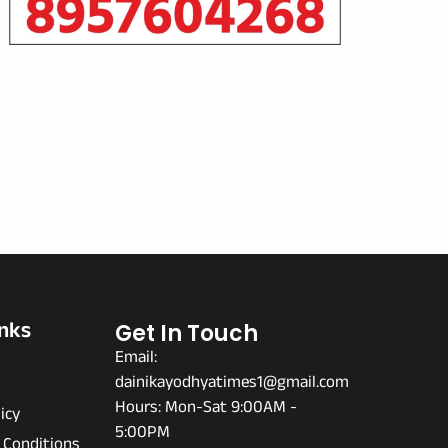
inks
Get In Touch
Email:
dainikayodhyatimes1@gmail.com
s
Hours: Mon-Sat 9:00AM -
icy
5:00PM
 Conditions