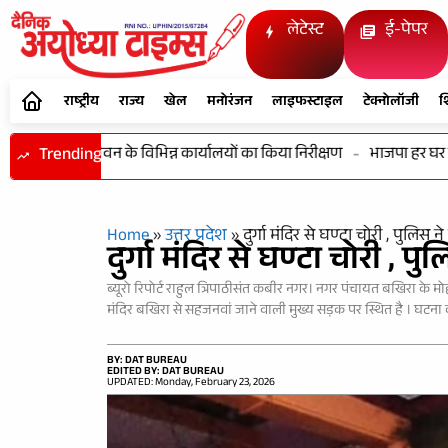
लेटेस्ट
ई-पेपर
राष्ट्रीय
राज्य
खेल
मनोरंजन
लाइफस्टाइल
टेक्नोलॉजी
श
एवं विकास भवन के विभिन्न कार्यालयों का किया निरीक्षण
Trending
-
भाजपा हर घर तिरंगा
Home
»
उत्तर प्रदेश
»
दुर्गा मंदिर से घण्टा चोरी , पुल
दुर्गा मंदिर से घण्टा चोरी 
ब्यूरो रिपोर्ट राहुल त्रिपाठीसंत कबीर नगर। नगर पंचायत बखिरा के मोहल
मंदिर बखिरा से सहजनवां जाने वाली मुख्य सड़क पर स्थित है । घटना 
BY: DAT BUREAU
EDITED BY: DAT BUREAU
UPDATED: Monday, February 23, 2026