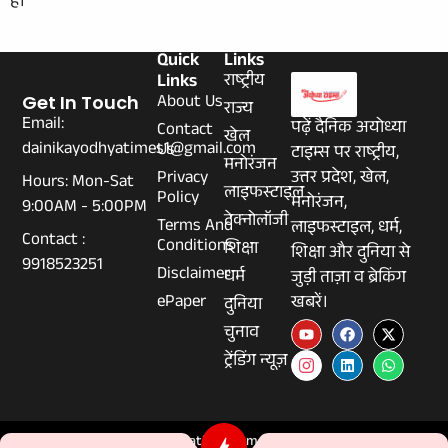
हैं।
Quick
Links
Links
राष्ट्रीय
About Us
Get In Touch
राज्य
Email:
पढ़ें दैनिक अयोध्या
Contact
खेल
dainikayodhyatimes1@gmail.com
Us
टाइम्स पर राष्ट्रीय,
मनोरंजन
Privacy
उत्तर प्रदेश, खेल,
Hours: Mon-Sat
लाइफस्टाइल
Policy
मनोरंजन,
9:00AM - 5:00PM
टेक्नोलॉजी
Terms And
लाइफस्टाइल, धर्म,
Contact :
Conditions
शिक्षा
शिक्षा और दुनिया से
9918523251
Disclaimer
धर्म
जुड़ी ताज़ा व ब्रेकिंग
ePaper
खबरें।
दुनिया
चुनाव
ट्रेंडिंग न्यूज़
© 2026 Dainikayodhyatimes.com - All Rights Reserved.