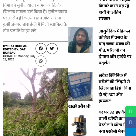
गंभीर समस्या, सड़क
विभाग ने सुनील यादव नामक व्यक्ति के
किनारे करने पड़ रहे
खिलाफ मामला दर्ज किया है। सुनील यादव
शवों के अंतिम
पर आरोप है कि उसने ग्राम ओदार थाना
संस्कार
कुर्सी जनपद बाराबंकी में निजी स्वामित्व के
नीम प्रजाति के हरे खड़े
आयुर्वेदिक मेडिकल
कॉलेज में प्रसव के
बाद जच्चा-बच्चा की
BY: DAT BUREAU
EDITED BY: DAT
मौत, परिजनों का
BUREAU
UPDATED: Monday, July
हंगामा और हाईवे पर
28, 2025
प्रदर्शन
अवैध क्लिनिक में
मरीजों की जिंदगी से
खिलवाड़! डिग्री बिना
हो रहे RCT और
इम्प्लांट
खबरें और भी
घर पर उठाइए कैफ़े
वाली कॉफी का लुत्फ
प्रेस्टीज ने लॉन्च किया
नया एस्प्रेसो मेकर