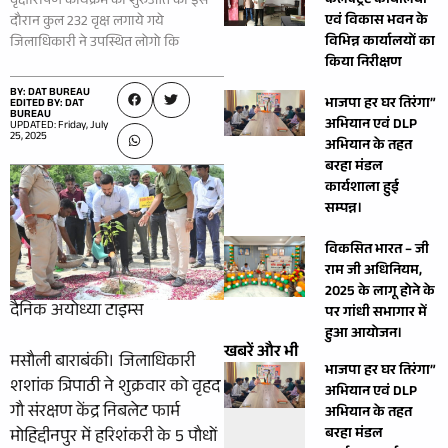
कलेक्ट्रेट कार्यालयों
वृक्षारोपण कार्यक्रम की शुरुआत की इस
एवं विकास भवन के
दौरान कुल 232 वृक्ष लगाये गये
विभिन्न कार्यालयों का
जिलाधिकारी ने उपस्थित लोगो कि
किया निरीक्षण
BY: DAT BUREAU
भाजपा हर घर तिरंगा”
EDITED BY: DAT
BUREAU
अभियान एवं DLP
UPDATED: Friday, July
25, 2025
अभियान के तहत
बरहा मंडल
कार्यशाला हुई
सम्पन्न।
विकसित भारत – जी
राम जी अधिनियम,
2025 के लागू होने के
दैनिक अयोध्या टाइम्स
पर गांधी सभागार में
हुआ आयोजन।
खबरें और भी
मसौली बाराबंकी। जिलाधिकारी
भाजपा हर घर तिरंगा”
शशांक त्रिपाठी ने शुक्रवार को वृहद
अभियान एवं DLP
गौ संरक्षण केंद्र निबलेट फार्म
अभियान के तहत
बरहा मंडल
मोहिद्दीनपुर में हरिशंकरी के 5 पौधों