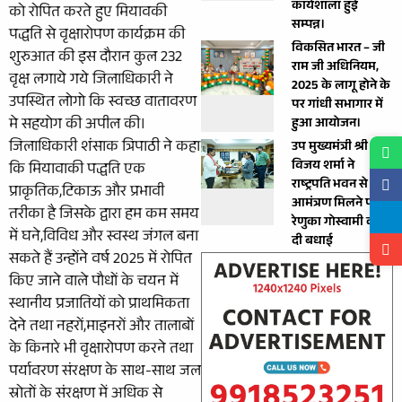
कार्यशाला हुई
को रोपित करते हुए मियावकी
सम्पन्न।
पद्धति से वृक्षारोपण कार्यक्रम की
विकसित भारत – जी
शुरुआत की इस दौरान कुल 232
राम जी अधिनियम,
वृक्ष लगाये गये जिलाधिकारी ने
2025 के लागू होने के
उपस्थित लोगो कि स्वच्छ वातावरण
पर गांधी सभागार में
मे सहयोग की अपील की।
हुआ आयोजन।
जिलाधिकारी शंसाक त्रिपाठी ने कहा
उप मुख्यमंत्री श्री
विजय शर्मा ने
कि मियावाकी पद्धति एक
राष्ट्रपति भवन से
प्राकृतिक,टिकाऊ और प्रभावी
आमंत्रण मिलने पर
तरीका है जिसके द्वारा हम कम समय
रेणुका गोस्वामी को
में घने,विविध और स्वस्थ जंगल बना
दी बधाई
सकते हैं उन्होंने वर्ष 2025 में रोपित
किए जाने वाले पौधों के चयन में
स्थानीय प्रजातियों को प्राथमिकता
देने तथा नहरों,माइनरों और तालाबों
के किनारे भी वृक्षारोपण करने तथा
पर्यावरण संरक्षण के साथ-साथ जल
स्रोतों के संरक्षण में अधिक से