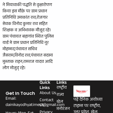
ने मियावाकी पद्धति से वृक्षारोपण
किया इस मौक़े पर ग्राम प्रधान
प्रतिनिधि उमाकांत राव,रोजगार
सेवक विनोद कुमार राव सहित
शिक्षक व अभिभावक मौजूद रहे।
ग्राम पंचायत बड़ागांव स्थित पुलिस
यार्ड मे ग्राम प्रधान प्रतिनिधि नूर
मोहम्मद,पंचायत सचिव
जैसराम,विनोद राव,पंचायत सदस्य
मुस्ताक राइन,रामराज यादव आदि
लोग मोजुद् रहे।
Quick
Links
Links
राष्ट्रीय
About Us
Get In Touch
राज्य
Email:
पढ़ें दैनिक अयोध्या
Contact
खेल
dainikayodhyatimes1@gmail.com
Us
टाइम्स पर राष्ट्रीय,
मनोरंजन
Privacy
उत्तर प्रदेश, खेल,