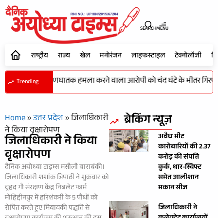
SEARCH
MENU
राष्ट्रीय
राज्य
खेल
मनोरंजन
लाइफस्टाइल
टेक्नोलॉजी
शि
र कर टांगी से प्राणघातक हमला करने वाला आरोपी को चंद घंटे के भीतर गिरफ्ता
Trending
ब्रेकिंग न्यूज़
Home
»
उत्तर प्रदेश
»
जिलाधिकारी
ने किया वृक्षारोपण
अवैध मीट
जिलाधिकारी ने किया
कारोबारियों की 2.37
वृक्षारोपण
करोड़ की संपत्ति
दैनिक अयोध्या टाइम्स मसौली बाराबंकी।
कुर्क, थार-स्विफ्ट
जिलाधिकारी शशांक त्रिपाठी ने शुक्रवार को
समेत आलीशान
वृहद गौ संरक्षण केंद्र निबलेट फार्म
मकान सीज
मोहिद्दीनपुर में हरिशंकरी के 5 पौधों को
जिलाधिकारी ने
रोपित करते हुए मियावकी पद्धति से