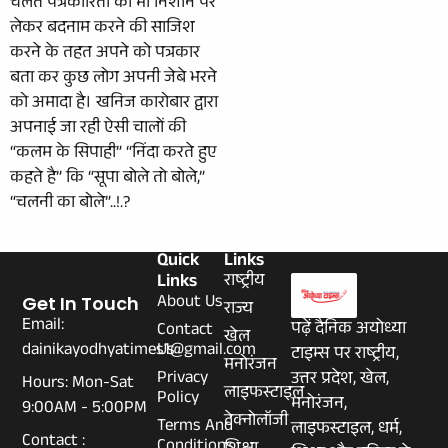
चलते पत्रकारिता को भी निशाने पर
लेकर बदनाम करने की साजिश
करने के तहत अपने को पत्रकार
बता कर कुछ लोग अपनी जेबे भरने
को अमादा है। खनिज कारोबार द्वारा
अपनाई जा रही ऐसी चालों की
“कलम के सिपाही” “निंदा करते हुए
कहते है” कि “सूपा बोले तो बोले,”
“चलनी का बोले”..!.?
Quick
Links
Links
राष्ट्रीय
About Us
Get In Touch
राज्य
Email:
पढ़ें दैनिक अयोध्या
Contact
खेल
dainikayodhyatimes1@gmail.com
Us
टाइम्स पर राष्ट्रीय,
मनोरंजन
Privacy
उत्तर प्रदेश, खेल,
Hours: Mon-Sat
लाइफस्टाइल
Policy
मनोरंजन,
9:00AM - 5:00PM
टेक्नोलॉजी
Terms And
लाइफस्टाइल, धर्म,
Contact :
Conditions