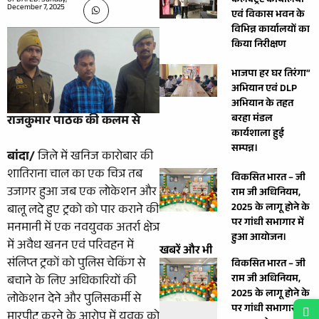
कलेक्ट्रेट कार्यालयों
UPDATED: Sunday,
December 7, 2025
एवं विकास भवन के
विभिन्न कार्यालयों का
किया निरीक्षण
भाजपा हर घर तिरंगा”
अभियान एवं DLP
अभियान के तहत
बरहा मंडल
राजकुमार पाठक की कलम से
कार्यशाला हुई
सम्पन्न।
बांदा/
जिले में खनिज कारोबार की
शातिराना चाल का एक चित्र तब
विकसित भारत – जी
उजागर हुआ जब एक लोकेशन और
राम जी अधिनियम,
2025 के लागू होने के
बालू लदे हुए ट्रको को पार कराने की
पर गांधी सभागार में
मनमानी में एक नवयुवक अतर्रा क्षेत्र
हुआ आयोजन।
में अवैध खनन एवं परिवहन में
खबरें और भी
संलिप्त ट्रकों को पुलिस चेकिंग से
विकसित भारत – जी
राम जी अधिनियम,
बचाने के लिए अधिकारियों की
2025 के लागू होने के
लोकेशन देने और पुलिसकर्मी से
पर गांधी सभागार में
मारपीट करने के आरोप में युवक को