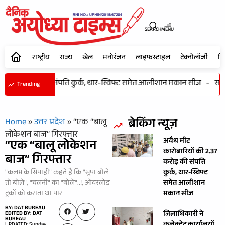
SEARCH
MENU
राष्ट्रीय
राज्य
खेल
मनोरंजन
लाइफस्टाइल
टेक्नोलॉजी
शि
ी 2.37 करोड़ की संपत्ति कुर्क, थार-स्विफ्ट समेत आलीशान मकान सीज
-
समाज
Trending
ब्रेकिंग न्यूज़
Home
»
उत्तर प्रदेश
»
“एक “बालू
लोकेशन बाज” गिरफ्तार
अवैध मीट
“एक “बालू लोकेशन
कारोबारियों की 2.37
बाज” गिरफ्तार
करोड़ की संपत्ति
"कलम के सिपाही" कहते है कि "सूपा बोले
कुर्क, थार-स्विफ्ट
तो बोले", "चलनी" का "बोले"..!, ओवरलोड
समेत आलीशान
ट्रकों को कराता था पार
मकान सीज
BY: DAT BUREAU
जिलाधिकारी ने
EDITED BY: DAT
BUREAU