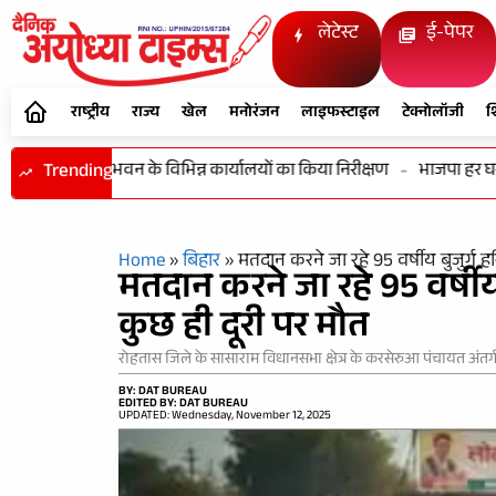
लेटेस्ट
ई-पेपर
राष्ट्रीय
राज्य
खेल
मनोरंजन
लाइफस्टाइल
टेक्नोलॉजी
श
ों एवं विकास भवन के विभिन्न कार्यालयों का किया निरीक्षण
Trending
-
भाजपा हर घर तिर
Home
»
बिहार
»
मतदान करने जा रहे 95 वर्षीय बुजुर्ग हर
मतदान करने जा रहे 95 वर्षीय 
कुछ ही दूरी पर मौत
रोहतास जिले के सासाराम विधानसभा क्षेत्र के करसेरुआ पंचायत अंतर
BY: DAT BUREAU
EDITED BY: DAT BUREAU
UPDATED: Wednesday, November 12, 2025