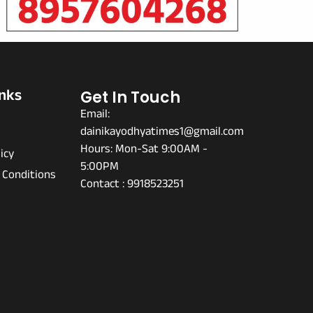
inks
Get In Touch
Email:
dainikayodhyatimes1@gmail.com
s
Hours: Mon-Sat 9:00AM -
icy
5:00PM
 Conditions
Contact : 9918523251