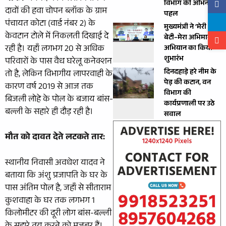
विभाग की अभिनव
दावों की हवा चोपन ब्लॉक के ग्राम
पहल
पंचायत कोटा (वार्ड नंबर 2) के
मुख्यमंत्री ने ‘मेरी
केवटान टोले में निकलती दिखाई दे
बेटी–मेरा अभिमान’
रही है। यहाँ लगभग 20 से अधिक
अभियान का किया
शुभारंभ
परिवारों के पास वैध घरेलू कनेक्शन
दिनदहाड़े हरे नीम के
तो है, लेकिन विभागीय लापरवाही के
पेड़ की कटान, वन
कारण वर्ष 2019 से आज तक
विभाग की
बिजली लोहे के पोल के बजाय बांस-
कार्यप्रणाली पर उठे
बल्ली के सहारे ही दौड़ रही है।
सवाल
मौत को दावत देते लटकते तार:
स्थानीय निवासी अवधेश यादव ने
बताया कि अंशु प्रजापति के घर के
पास अंतिम पोल है, जहाँ से सीताराम
कुशवाहा के घर तक लगभग 1
किलोमीटर की दूरी लोग बांस-बल्ली