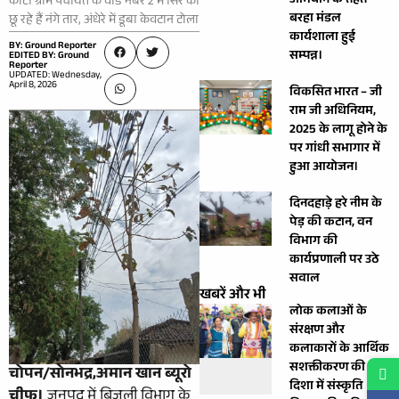
अभियान के तहत
कोटा ग्राम पंचायत के वार्ड नंबर 2 में सिर को
बरहा मंडल
छू रहे हैं नंगे तार, अंधेरे में डूबा केवटान टोला
कार्यशाला हुई
BY: Ground Reporter
सम्पन्न।
EDITED BY: Ground
Reporter
UPDATED: Wednesday,
April 8, 2026
विकसित भारत – जी
राम जी अधिनियम,
2025 के लागू होने के
पर गांधी सभागार में
हुआ आयोजन।
दिनदहाड़े हरे नीम के
पेड़ की कटान, वन
विभाग की
कार्यप्रणाली पर उठे
सवाल
खबरें और भी
लोक कलाओं के
संरक्षण और
कलाकारों के आर्थिक
सशक्तीकरण की
चोपन/सोनभद्र,अमान खान ब्यूरो
दिशा में संस्कृति
चीफ।
जनपद में बिजली विभाग के