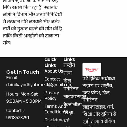
लेकिन सुविधाओं के नाम पर उन्हें
सिर्फ खतरा मिल रहा है। स्थानीय
लोगों ने विभाग और जनप्रतिनिधियों
से तत्काल खंभे लगवाने और जर्जर
तारों को दुरुस्त करने की मांग की है
ताकि किसी अनहोनी को टाला जा
सके।
Quick
Links
Links
राष्ट्रीय
About Us
Get In Touch
राज्य
Email:
पढ़ें दैनिक अयोध्या
Contact
खेल
dainikayodhyatimes1@gmail.com
Us
टाइम्स पर राष्ट्रीय,
मनोरंजन
Privacy
उत्तर प्रदेश, खेल,
Hours: Mon-Sat
लाइफस्टाइल
Policy
मनोरंजन,
9:00AM - 5:00PM
टेक्नोलॉजी
Terms And
लाइफस्टाइल, धर्म,
Contact :
Conditions
शिक्षा
शिक्षा और दुनिया से
9918523251
Disclaimer
धर्म
जुड़ी ताज़ा व ब्रेकिंग