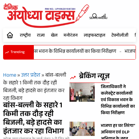
SEARCH
MENU
राष्ट्रीय
राज्य
खेल
मनोरंजन
लाइफस्टाइल
टेक्नोलॉजी
शि
ार्यालयों एवं विकास भवन के विभिन्न कार्यालयों का किया निरीक्षण
-
भाजपा हर
Trending
ब्रेकिंग न्यूज़
Home
»
उत्तर प्रदेश
»
बांस-बल्ली
के सहारे 1 किमी तक दौड़ रही
जिलाधिकारी ने
बिजली, बड़े हादसे का इंतजार कर
कलेक्ट्रेट कार्यालयों
रहा विभाग
एवं विकास भवन के
बांस-बल्ली के सहारे 1
विभिन्न कार्यालयों का
किमी तक दौड़ रही
किया निरीक्षण
बिजली, बड़े हादसे का
भाजपा हर घर तिरंगा”
इंतजार कर रहा विभाग
अभियान एवं DLP