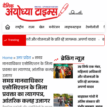
SEARCH
MENU
राष्ट्रीय
राज्य
खेल
मनोरंजन
लाइफस्टाइल
टेक्नोलॉजी
शि
ंबर, महिलाएं अधिकारों और योजनाओं के प्रति रहें जागरूक: अपर्णा यादव
-
कभी 
Trending
ब्रेकिंग न्यूज़
Home
»
उत्तर प्रदेश
»
समग्र
मानवाधिकार एसोसिएशन के जिला
उम्र सिर्फ एक नंबर,
प्रवक्ता का त्यागपत्र, आंतरिक कलह
महिलाएं अधिकारों
उजागर
और योजनाओं के
समग्र मानवाधिकार
प्रति रहें जागरूक:
एसोसिएशन के जिला
अपर्णा यादव
प्रवक्ता का त्यागपत्र,
बाढ़ग्रस्त गांवों में
आंतरिक कलह उजागर
अंतिम संस्कार की