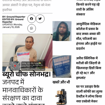
गंभीर समस्या, सड़क
वैचारिक मतभेदों और अंतर्विरोधों के कारण
किनारे करने पड़ रहे
अनवर अंसारी ने छोड़ा पद, नेतृत्व को भेजा
शवों के अंतिम
इस्तीफा
संस्कार
BY: Ground Reporter
EDITED BY: Ground
Reporter
आयुर्वेदिक मेडिकल
UPDATED: Monday,
January 19, 2026
कॉलेज में प्रसव के
बाद जच्चा-बच्चा की
मौत, परिजनों का
हंगामा और हाईवे पर
प्रदर्शन
अवैध क्लिनिक में
मरीजों की जिंदगी से
खिलवाड़! डिग्री बिना
ब्यूरो चीफ
​
सोनभद्र।
हो रहे RCT और
इम्प्लांट
जनपद में
खबरें और भी
घर पर उठाइए कैफ़े
मानवाधिकारों के
वाली कॉफी का लुत्फ
संरक्षण का दावा
प्रेस्टीज ने लॉन्च किया
नया एस्प्रेसो मेकर