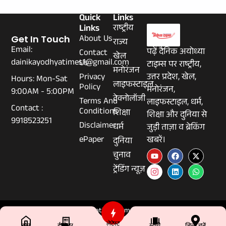
Quick
Links
Links
राष्ट्रीय
About Us
Get In Touch
राज्य
Email:
पढ़ें दैनिक अयोध्या
Contact
खेल
dainikayodhyatimes1@gmail.com
Us
टाइम्स पर राष्ट्रीय,
मनोरंजन
Privacy
उत्तर प्रदेश, खेल,
Hours: Mon-Sat
लाइफस्टाइल
Policy
मनोरंजन,
9:00AM - 5:00PM
टेक्नोलॉजी
Terms And
लाइफस्टाइल, धर्म,
Contact :
Conditions
शिक्षा
शिक्षा और दुनिया से
9918523251
Disclaimer
धर्म
जुड़ी ताज़ा व ब्रेकिंग
ePaper
खबरें।
दुनिया
चुनाव
ट्रेंडिंग न्यूज़
© 2026 Dainikayodhyatimes.com - All Rights Reserved.
लेटेस्ट