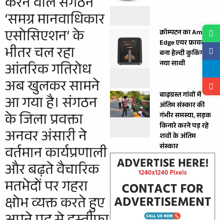
करने वाले संगठन
‘समग्र मानवाधिकार
एसोसिएशन’ के
क्रॉम्पटन का Ameo
Edge एयर फ्रायर
भीतर चल रहा
बना हेल्दी कुकिंग का
नया साथी
आंतरिक गतिरोध
अब खुलकर सामने
बाढ़ग्रस्त गांवों में
आ गया है। संगठन
अंतिम संस्कार की
के जिला प्रवक्ता
गंभीर समस्या, सड़क
किनारे करने पड़ रहे
अनवर अंसारी ने
शवों के अंतिम
संस्कार
वर्तमान कार्यप्रणाली
और बढ़ते वैचारिक
मतभेदों पर गहरा
क्षोभ व्यक्त करते हुए