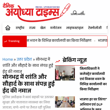
SEARCH
MENU
राष्ट्रीय
राज्य
खेल
मनोरंजन
लाइफस्टाइल
टेक्नोलॉजी
शि
ार्यालयों एवं विकास भवन के विभिन्न कार्यालयों का किया निरीक्षण
-
भाजपा हर 
Trending
ब्रेकिंग न्यूज़
Home
»
उत्तर प्रदेश
»
सोनभद्र में
शांति और सौहार्द के साथ संपन्न हुई
जिलाधिकारी ने
ईद की नमाज
कलेक्ट्रेट कार्यालयों
सोनभद्र में शांति और
एवं विकास भवन के
सौहार्द के साथ संपन्न हुई
विभिन्न कार्यालयों का
ईद की नमाज
किया निरीक्षण
पुलिस अधीक्षक ने स्वयं सड़कों पर उतरकर
भाजपा हर घर तिरंगा”
सुरक्षा और यातायात व्यवस्था का लिया
अभियान एवं DLP
जायजा; चप्पे-चप्पे पर तैनात रही पुलिस