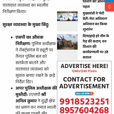
विभाग की अभिनव
यातायात व्यवस्था का स्थलीय
पहल
निरीक्षण किया।
मुख्यमंत्री ने ‘मेरी
बेटी–मेरा अभिमान’
सुरक्षा व्यवस्था के मुख्य बिंदु:
अभियान का किया
शुभारंभ
दिनदहाड़े हरे नीम के
एसपी का औचक
पेड़ की कटान, वन
निरीक्षण:
पुलिस अधीक्षक
विभाग की
ने रॉबर्ट्सगंज में ड्यूटी पर
कार्यप्रणाली पर उठे
तैनात पुलिस बल को
सवाल
सतर्कता बरतने और
यातायात व्यवस्था को
सुचारु बनाए रखने के कड़े
निर्देश दिए।
अपर पुलिस अधीक्षक की
मुस्तैदी:
एएसपी
श्री
अनिल कुमार
ने दुद्धी क्षेत्र
का भ्रमण कर नमाज स्थलों