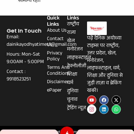
सामान्य रही।
Quick
Links
Links
राष्ट्रीय
About Us
Get In Touch
राज्य
Email:
पढ़ें दैनिक अयोध्या
Contact
खेल
dainikayodhyatimes1@gmail.com
Us
टाइम्स पर राष्ट्रीय,
मनोरंजन
Privacy
उत्तर प्रदेश, खेल,
Hours: Mon-Sat
लाइफस्टाइल
Policy
मनोरंजन,
9:00AM - 5:00PM
टेक्नोलॉजी
Terms And
लाइफस्टाइल, धर्म,
Contact :
Conditions
शिक्षा
शिक्षा और दुनिया से
9918523251
Disclaimer
धर्म
जुड़ी ताज़ा व ब्रेकिंग
ePaper
खबरें।
दुनिया
चुनाव
ट्रेंडिंग न्यूज़
© 2026 Dainikayodhyatimes.com - All Rights Reserved.