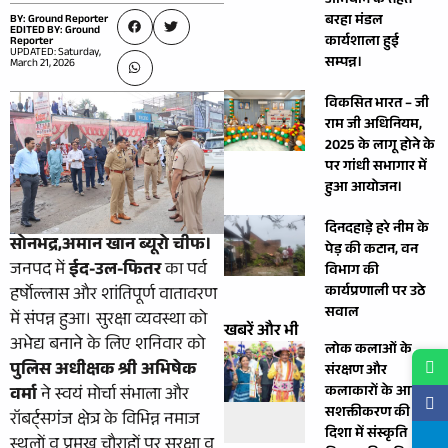
अभियान के तहत
बरहा मंडल
BY: Ground Reporter
EDITED BY: Ground
कार्यशाला हुई
Reporter
UPDATED: Saturday,
सम्पन्न।
March 21, 2026
विकसित भारत – जी
राम जी अधिनियम,
2025 के लागू होने के
पर गांधी सभागार में
हुआ आयोजन।
दिनदहाड़े हरे नीम के
सोनभद्र,अमान खान ब्यूरो चीफ।
पेड़ की कटान, वन
जनपद में
ईद-उल-फितर
का पर्व
विभाग की
कार्यप्रणाली पर उठे
हर्षोल्लास और शांतिपूर्ण वातावरण
सवाल
में संपन्न हुआ। सुरक्षा व्यवस्था को
खबरें और भी
अभेद्य बनाने के लिए शनिवार को
लोक कलाओं के
पुलिस अधीक्षक श्री अभिषेक
संरक्षण और
कलाकारों के आर्थिक
वर्मा
ने स्वयं मोर्चा संभाला और
सशक्तीकरण की
रॉबर्ट्सगंज क्षेत्र के विभिन्न नमाज
दिशा में संस्कृति
स्थलों व प्रमुख चौराहों पर सुरक्षा व