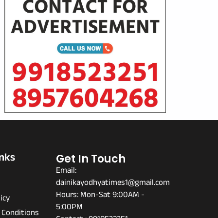
inks
Get In Touch
Email:
dainikayodhyatimes1@gmail.com
s
Hours: Mon-Sat 9:00AM -
icy
5:00PM
 Conditions