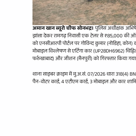
अमान खान ब्यूरो चीफ सोनभद्र।
पुलिस अधीक्षक अभिषेक 
झांसा देकर रामगढ़ निवासी एक टेलर से ₹85,000 की ऑ
को एनसीआरपी पोर्टल पर गोविन्द कुमार (नोडिहा, कोन) की
मोबाइल विश्लेषण से एर्टिगा कार (UP28DH6962) चिह्नित
फर्रुखाबाद) और जीशन (मैनपुरी) को गिरफ्तार किया गय
थाना साइबर क्राइम में मु.अ.सं. 07/2026 धारा 318(4) B
पैन-वोटर कार्ड, 4 एटीएम कार्ड, 3 मोबाइल और कार शामिल है