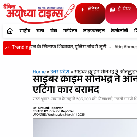
लेटेस्ट
ई-पेपर
राष्ट्रीय
राज्य
खेल
मनोरंजन
लाइफस्टाइल
टेक्नोलॉजी
श
र कॉलेज प्रिंसिपल के खिलाफ शिकायत, पुलिस जांच में जुटी
Trending
-
Atiq Ahmed के छोट
Home
»
उत्तर प्रदेश
»
साइबर क्राइम सोनभद्र ने ऑनलाइन
साइबर क्राइम सोनभद्र ने ऑ
एर्टिगा कार बरामद
सस्ते श्रृंगार-सामान के बहाने ₹85,000 की धोखाधड़ी, एनसीआरपी 
BY: Ground Reporter
EDITED BY: Ground Reporter
UPDATED: Wednesday, March 11, 2026