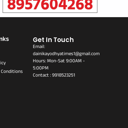
inks
Get In Touch
Email:
dainikayodhyatimes1@gmail.com
s
Hours: Mon-Sat 9:00AM -
icy
5:00PM
 Conditions
Contact : 9918523251