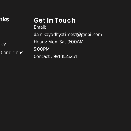
inks
Get In Touch
Email:
dainikayodhyatimes1@gmail.com
s
Hours: Mon-Sat 9:00AM -
icy
5:00PM
 Conditions
Contact : 9918523251