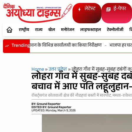
लेटेस्ट
ई-पेपर
राष्ट्रीय
राज्य
खेल
मनोरंजन
लाइफस्टाइल
टेक्नोलॉजी
श
 एवं विकास भवन के विभिन्न कार्यालयों का किया निरीक्षण
Trending
-
भाजपा हर घर तिरंग
Home
»
उत्तर प्रदेश
»
लोहरा गाँव में सुबह-सुबह दबंगों
लोहरा गाँव में सुबह-सुबह दब
बचाव में आए पति लहूलुहान—
रॉबर्ट्सगंज कोतवाली क्षेत्र की नौडहवां बस्ती में मारपीट, ममता-राकेश
BY: Ground Reporter
EDITED BY: Ground Reporter
UPDATED: Monday, March 9, 2026