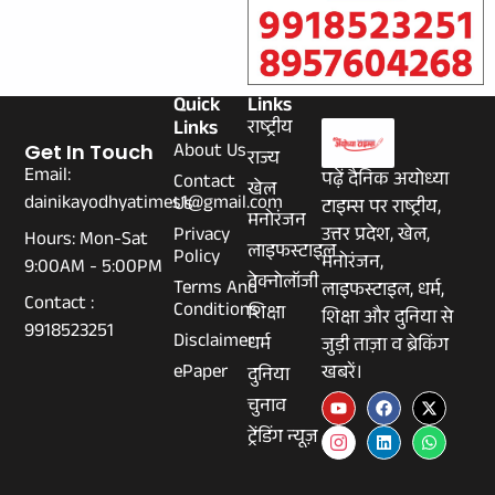
Quick
Links
Links
राष्ट्रीय
About Us
Get In Touch
राज्य
Email:
पढ़ें दैनिक अयोध्या
Contact
खेल
dainikayodhyatimes1@gmail.com
Us
टाइम्स पर राष्ट्रीय,
मनोरंजन
Privacy
उत्तर प्रदेश, खेल,
Hours: Mon-Sat
लाइफस्टाइल
Policy
मनोरंजन,
9:00AM - 5:00PM
टेक्नोलॉजी
Terms And
लाइफस्टाइल, धर्म,
Contact :
Conditions
शिक्षा
शिक्षा और दुनिया से
9918523251
Disclaimer
धर्म
जुड़ी ताज़ा व ब्रेकिंग
ePaper
खबरें।
दुनिया
चुनाव
ट्रेंडिंग न्यूज़