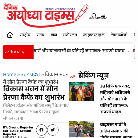
SEARCH
MENU
राष्ट्रीय
राज्य
खेल
मनोरंजन
लाइफस्टाइल
टेक्नोलॉजी
शि
नंबर, महिलाएं अधिकारों और योजनाओं के प्रति रहें जागरूक: अपर्णा यादव
-
कभी
Trending
ब्रेकिंग न्यूज़
Home
»
उत्तर प्रदेश
»
विकास भवन
में सोन प्रेरणा कैफे का शुभारंभ
उम्र सिर्फ एक नंबर,
विकास भवन में सोन
महिलाएं अधिकारों
प्रेरणा कैफे का शुभारंभ
और योजनाओं के
मिलेट्स व्यंजन और महिला समूहों के उत्पाद
प्रति रहें जागरूक:
मिलेंगे, संचालन उजाला प्रेरणा महिला
अपर्णा यादव
संगठन करेगा
बाढ़ग्रस्त गांवों में
BY: Ground Reporter
अंतिम संस्कार की
EDITED BY: Ground
Reporter