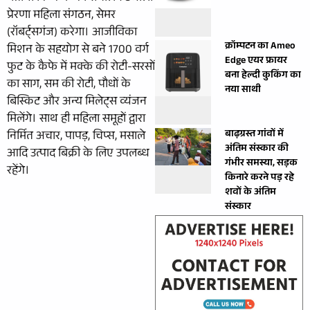
प्रेरणा महिला संगठन, सेमर
(रॉबर्ट्सगंज) करेगा। आजीविका
क्रॉम्पटन का Ameo
मिशन के सहयोग से बने 1700 वर्ग
Edge एयर फ्रायर
फुट के कैफे में मक्के की रोटी-सरसों
बना हेल्दी कुकिंग का
का साग, सम की रोटी, पौधों के
नया साथी
बिस्किट और अन्य मिलेट्स व्यंजन
मिलेंगे। साथ ही महिला समूहों द्वारा
बाढ़ग्रस्त गांवों में
निर्मित अचार, पापड़, चिप्स, मसाले
अंतिम संस्कार की
आदि उत्पाद बिक्री के लिए उपलब्ध
गंभीर समस्या, सड़क
रहेंगे।
किनारे करने पड़ रहे
शवों के अंतिम
संस्कार