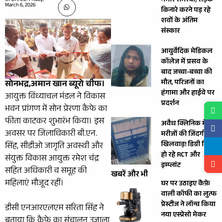
गंभीर समस्या, सड़क
UPDATED: Friday,
March 6, 2026
किनारे करने पड़ रहे
शवों के अंतिम
संस्कार
आयुर्वेदिक मेडिकल
कॉलेज में प्रसव के
बाद जच्चा-बच्चा की
मौत, परिजनों का
सोनभद्र,अमान खान ब्यूरो चीफ।
हंगामा और हाईवे पर
आयुक्त विंध्याचल मंडल ने विकास
प्रदर्शन
भवन प्रांगण में सोन प्रेरणा कैफे का
फीता काटकर शुभारंभ किया। इस
अवैध क्लिनिक में
अवसर पर जिलाधिकारी बी.एन.
मरीजों की जिंदगी से
खिलवाड़! डिग्री बिना
सिंह, सीडीओ जागृति अवस्थी और
हो रहे RCT और
संयुक्त विकास आयुक्त रमेश चंद्र
इम्प्लांट
सहित अधिकारी व समूह की
खबरें और भी
महिलाएं मौजूद रहीं।
घर पर उठाइए कैफ़े
वाली कॉफी का लुत्फ
प्रेस्टीज ने लॉन्च किया
डीसी एनआरएलएम सरिता सिंह ने
नया एस्प्रेसो मेकर
बताया कि कैफे का संचालन उजाला