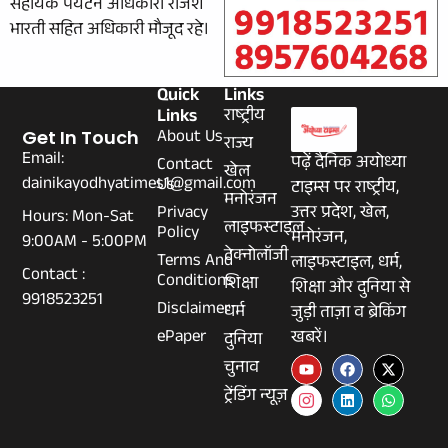
सहायक पर्यटन अधिकारी राजेश
भारती सहित अधिकारी मौजूद रहे।
Quick
Links
Links
राष्ट्रीय
About Us
Get In Touch
राज्य
Email:
पढ़ें दैनिक अयोध्या
Contact
खेल
dainikayodhyatimes1@gmail.com
Us
टाइम्स पर राष्ट्रीय,
मनोरंजन
Privacy
उत्तर प्रदेश, खेल,
Hours: Mon-Sat
लाइफस्टाइल
Policy
मनोरंजन,
9:00AM - 5:00PM
टेक्नोलॉजी
Terms And
लाइफस्टाइल, धर्म,
Contact :
Conditions
शिक्षा
शिक्षा और दुनिया से
9918523251
Disclaimer
धर्म
जुड़ी ताज़ा व ब्रेकिंग
ePaper
खबरें।
दुनिया
चुनाव
ट्रेंडिंग न्यूज़