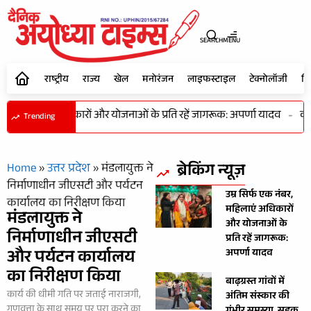
SEARCH
MENU
राष्ट्रीय
राज्य
खेल
मनोरंजन
लाइफस्टाइल
टेक्नोलॉजी
शि
नंबर, महिलाएं अधिकारों और योजनाओं के प्रति रहें जागरूक: अपर्णा यादव
-
कभी
Trending
ब्रेकिंग न्यूज़
Home
»
उत्तर प्रदेश
»
मंडलायुक्त ने
निर्माणाधीन जीएसटी और पर्यटन
उम्र सिर्फ एक नंबर,
कार्यालय का निरीक्षण किया
महिलाएं अधिकारों
मंडलायुक्त ने
और योजनाओं के
निर्माणाधीन जीएसटी
प्रति रहें जागरूक:
और पर्यटन कार्यालय
अपर्णा यादव
का निरीक्षण किया
बाढ़ग्रस्त गांवों में
कार्य की धीमी गति पर जताई नाराजगी,
अंतिम संस्कार की
गुणवत्ता के साथ समय पर पूरा करने का