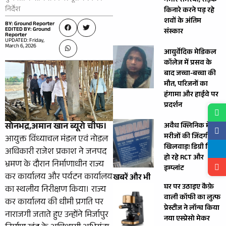
गंभीर समस्या, सड़क
निर्देश
किनारे करने पड़ रहे
शवों के अंतिम
BY: Ground Reporter
EDITED BY: Ground
संस्कार
Reporter
UPDATED: Friday,
March 6, 2026
आयुर्वेदिक मेडिकल
कॉलेज में प्रसव के
बाद जच्चा-बच्चा की
मौत, परिजनों का
हंगामा और हाईवे पर
प्रदर्शन
सोनभद्र,अमान खान ब्यूरो चीफ।
अवैध क्लिनिक में
मरीजों की जिंदगी से
आयुक्त विंध्याचल मंडल एवं नोडल
खिलवाड़! डिग्री बिना
अधिकारी राजेश प्रकाश ने जनपद
हो रहे RCT और
भ्रमण के दौरान निर्माणाधीन राज्य
इम्प्लांट
कर कार्यालय और पर्यटन कार्यालय
खबरें और भी
घर पर उठाइए कैफ़े
का स्थलीय निरीक्षण किया। राज्य
वाली कॉफी का लुत्फ
कर कार्यालय की धीमी प्रगति पर
प्रेस्टीज ने लॉन्च किया
नाराजगी जताते हुए उन्होंने मिर्जापुर
नया एस्प्रेसो मेकर