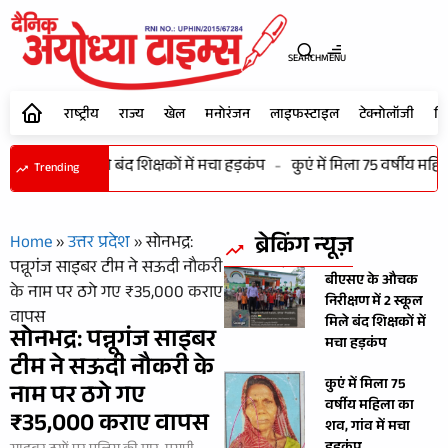
SEARCH
MENU
राष्ट्रीय
राज्य
खेल
मनोरंजन
लाइफस्टाइल
टेक्नोलॉजी
शि
में 2 स्कूल मिले बंद शिक्षकों में मचा हड़कंप
-
कुएं में मिला 75 वर्षीय महिल
Trending
ब्रेकिंग न्यूज़
Home
»
उत्तर प्रदेश
»
सोनभद्र:
पन्नूगंज साइबर टीम ने सऊदी नौकरी
बीएसए के औचक
के नाम पर ठगे गए ₹35,000 कराए
निरीक्षण में 2 स्कूल
वापस
मिले बंद शिक्षकों में
सोनभद्र: पन्नूगंज साइबर
मचा हड़कंप
टीम ने सऊदी नौकरी के
कुएं में मिला 75
नाम पर ठगे गए
वर्षीय महिला का
₹35,000 कराए वापस
शव, गांव में मचा