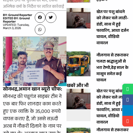
हड़कंप
साइबर ठगों पर पुलिस की मार, एसपी
अभिषेक वर्मा के निर्देश पर त्वरित कार्रवाई
खेत पर पशु बांधने
BY: Ground Reporter
को लेकर चले लाठी-
EDITED BY: Ground
Reporter
डंडों, साथ में हुई
UPDATED: Tuesday,
March 3, 2026
फायरिंग, आधा दर्जन
घायल, वीडियो
वायरल
नीलगाय से टकराकर
पलटा श्रद्धालुओं से
भरा टेम्पो,डेढ़ साल के
मासूम समेत कई
घायल
खबरें और भी
सोनभद्र,अमान खान ब्यूरो चीफ
:
खेत पर पशु बांधने
सोनभद्र की पन्नूगंज साइबर टीम ने
को लेकर चले लाठी-
एक बार फिर शानदार काम करते
डंडों, साथ में हुई
फायरिंग, आधा दर्जन
हुए एक व्यक्ति के 35,000 रुपये
घायल, वीडियो
वापस कराए हैं, जो उससे सऊदी
वायरल
अरब में नौकरी दिलाने के नाम पर
नीलगाय से टकराकर