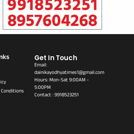
inks
Get In Touch
Email:
dainikayodhyatimes1@gmail.com
s
Hours: Mon-Sat 9:00AM -
icy
5:00PM
 Conditions
Contact : 9918523251