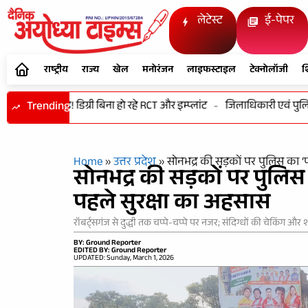
लेटेस्ट
ई-पेपर
राष्ट्रीय
राज्य
खेल
मनोरंजन
लाइफस्टाइल
टेक्नोलॉजी
श
 से खिलवाड़! डिग्री बिना हो रहे RCT और इम्प्लांट
Trending
-
जिलाधिकारी एवं पुलिस अ
Home
»
उत्तर प्रदेश
»
​सोनभद्र की सड़कों पर पुलिस का ‘
​सोनभद्र की सड़कों पर पुलिस
पहले सुरक्षा का अहसास
रॉबर्ट्सगंज से दुद्धी तक चप्पे-चप्पे पर नजर; संदिग्धों की चेकिंग 
BY: Ground Reporter
EDITED BY: Ground Reporter
UPDATED: Sunday, March 1, 2026