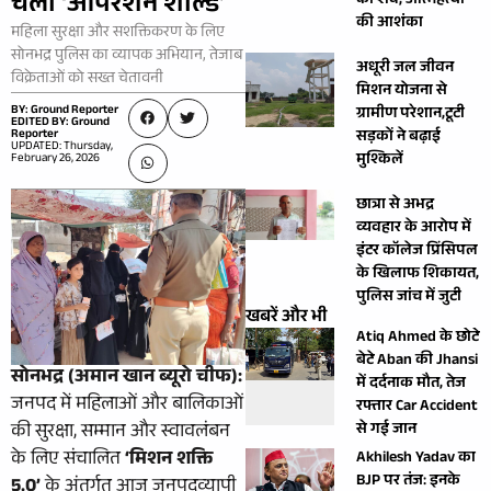
चला ‘ऑपरेशन शील्ड’
का शव, आत्महत्या
की आशंका
महिला सुरक्षा और सशक्तिकरण के लिए
सोनभद्र पुलिस का व्यापक अभियान, तेजाब
अधूरी जल जीवन
विक्रेताओं को सख्त चेतावनी
मिशन योजना से
BY: Ground Reporter
ग्रामीण परेशान,टूटी
EDITED BY: Ground
Reporter
सड़कों ने बढ़ाई
UPDATED: Thursday,
मुश्किलें
February 26, 2026
छात्रा से अभद्र
व्यवहार के आरोप में
इंटर कॉलेज प्रिंसिपल
के खिलाफ शिकायत,
पुलिस जांच में जुटी
खबरें और भी
Atiq Ahmed के छोटे
बेटे Aban की Jhansi
सोनभद्र (अमान खान ब्यूरो चीफ):
में दर्दनाक मौत, तेज
जनपद में महिलाओं और बालिकाओं
रफ्तार Car Accident
की सुरक्षा, सम्मान और स्वावलंबन
से गई जान
के लिए संचालित
‘मिशन शक्ति
Akhilesh Yadav का
BJP पर तंज: इनके
5.0’
के अंतर्गत आज जनपदव्यापी