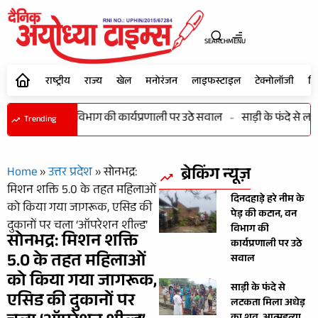
SEARCH
MENU
राष्ट्रीय
राज्य
खेल
मनोरंजन
लाइफस्टाइल
टेक्नोलॉजी
शि
 पेड़ की कटान, वन विभाग की कार्यप्रणाली पर उठे सवाल
-
साड़ी के फंदे से ल
Trending
ब्रेकिंग न्यूज़
Home
»
उत्तर प्रदेश
»
सोनभद्र:
मिशन शक्ति 5.0 के तहत महिलाओं
दिनदहाड़े हरे नीम के
को किया गया जागरूक, एसिड की
पेड़ की कटान, वन
दुकानों पर चला ‘ऑपरेशन शील्ड’
विभाग की
सोनभद्र: मिशन शक्ति
कार्यप्रणाली पर उठे
5.0 के तहत महिलाओं
सवाल
को किया गया जागरूक,
साड़ी के फंदे से
एसिड की दुकानों पर
लटकता मिला अधेड़