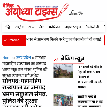
SEARCH
MENU
राष्ट्रीय
राज्य
खेल
मनोरंजन
लाइफस्टाइल
टेक्नोलॉजी
शि
जय शर्मा ने राष्ट्रपति भवन से आमंत्रण मिलने पर रेणुका गोस्वामी को दी बधाई
-
ल
Trending
ब्रेकिंग न्यूज़
Home
»
उत्तर प्रदेश
»
सोनभद्र:
महामहिम राज्यपाल का जनपद
दिनदहाड़े हरे नीम के
भ्रमण सकुशल संपन्न, पुलिस की
पेड़ की कटान, वन
सुरक्षा व्यवस्था रही अभेद्य
विभाग की
सोनभद्र: महामहिम
कार्यप्रणाली पर उठे
राज्यपाल का जनपद
सवाल
भ्रमण सकुशल संपन्न,
साड़ी के फंदे से
पुलिस की सुरक्षा
लटकता मिला अधेड़