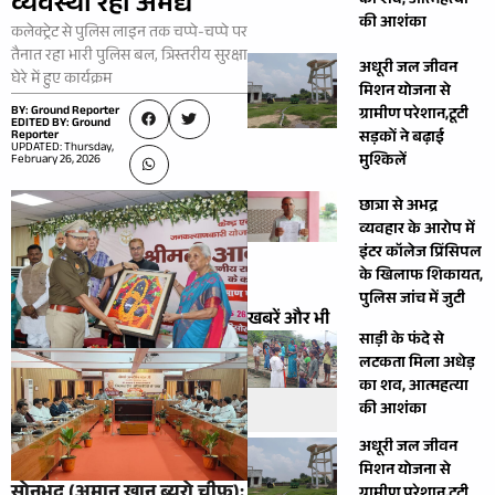
व्यवस्था रही अभेद्य
का शव, आत्महत्या
की आशंका
कलेक्ट्रेट से पुलिस लाइन तक चप्पे-चप्पे पर
तैनात रहा भारी पुलिस बल, त्रिस्तरीय सुरक्षा
अधूरी जल जीवन
घेरे में हुए कार्यक्रम
मिशन योजना से
BY: Ground Reporter
ग्रामीण परेशान,टूटी
EDITED BY: Ground
Reporter
सड़कों ने बढ़ाई
UPDATED: Thursday,
मुश्किलें
February 26, 2026
छात्रा से अभद्र
व्यवहार के आरोप में
इंटर कॉलेज प्रिंसिपल
के खिलाफ शिकायत,
पुलिस जांच में जुटी
खबरें और भी
साड़ी के फंदे से
लटकता मिला अधेड़
का शव, आत्महत्या
की आशंका
अधूरी जल जीवन
मिशन योजना से
सोनभद्र (अमान खान ब्यूरो चीफ):