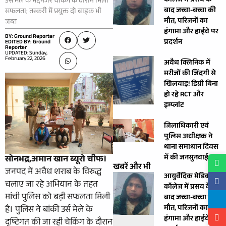
कॉलेज में प्रसव के
उर्स मेले के मद्देनजर चेकिंग के दौरान मिली
बाद जच्चा-बच्चा की
सफलता; तस्करी में प्रयुक्त दो बाइक भी
मौत, परिजनों का
जब्त
हंगामा और हाईवे पर
BY: Ground Reporter
प्रदर्शन
EDITED BY: Ground
Reporter
UPDATED: Sunday,
February 22, 2026
अवैध क्लिनिक में
मरीजों की जिंदगी से
खिलवाड़! डिग्री बिना
हो रहे RCT और
इम्प्लांट
जिलाधिकारी एवं
पुलिस अधीक्षक ने
थाना समाधान दिवस
में की जनसुनवाई।
सोनभद्र,अमान खान ब्यूरो चीफ।
खबरें और भी
जनपद में अवैध शराब के विरुद्ध
आयुर्वेदिक मेडिकल
चलाए जा रहे अभियान के तहत
कॉलेज में प्रसव के
मांची पुलिस को बड़ी सफलता मिली
बाद जच्चा-बच्चा की
मौत, परिजनों का
है। पुलिस ने बांकी उर्स मेले के
हंगामा और हाईवे पर
दृष्टिगत की जा रही चेकिंग के दौरान