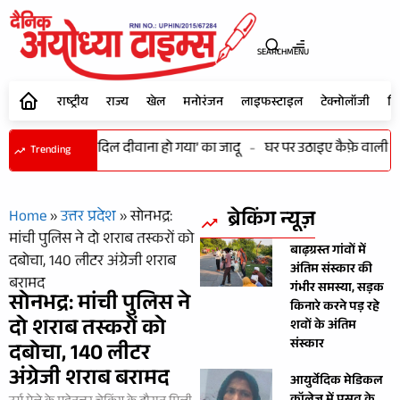
SEARCH
MENU
राष्ट्रीय
राज्य
खेल
मनोरंजन
लाइफस्टाइल
टेक्नोलॉजी
शि
 में भी कायम रहा ‘दिल दीवाना हो गया’ का जादू
-
घर पर उठाइए कैफ़े वाली कॉफी
Trending
ब्रेकिंग न्यूज़
Home
»
उत्तर प्रदेश
»
सोनभद्र:
मांची पुलिस ने दो शराब तस्करों को
बाढ़ग्रस्त गांवों में
दबोचा, 140 लीटर अंग्रेजी शराब
अंतिम संस्कार की
बरामद
गंभीर समस्या, सड़क
सोनभद्र: मांची पुलिस ने
किनारे करने पड़ रहे
दो शराब तस्करों को
शवों के अंतिम
संस्कार
दबोचा, 140 लीटर
अंग्रेजी शराब बरामद
आयुर्वेदिक मेडिकल