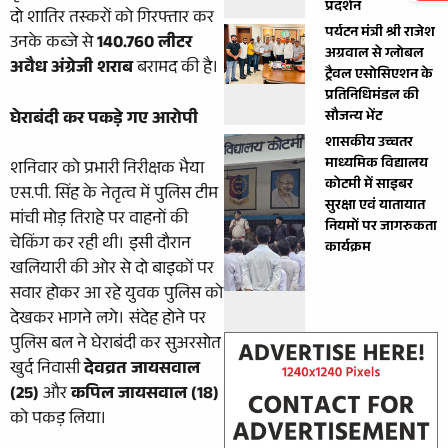
प्रदर्शन
दो शातिर तस्करों को गिरफ्तार कर
पर्यटन मंत्री श्री राजेश
उनके कब्जे से
140.760 लीटर
अग्रवाल से ग्लोबल
अवैध अंग्रेजी शराब
बरामद की है।
ट्रैवल एसोसिएशन के
प्रतिनिधिमंडल की
घेराबंदी कर पकड़े गए आरोपी
सौजन्य भेंट
शासकीय उच्चतर
माध्यमिक विद्यालय
शनिवार को प्रभारी निरीक्षक भैया
कोटमी में साइबर
एस.पी. सिंह के नेतृत्व में पुलिस टीम
सुरक्षा एवं यातायात
मांची मोड़ तिराहे पर वाहनों की
नियमों पर जागरुकता
चेकिंग कर रही थी। इसी दौरान
कार्यक्रम
खलियारी की ओर से दो बाइकों पर
सवार होकर आ रहे युवक पुलिस को
देखकर भागने लगे। संदेह होने पर
पुलिस बल ने घेराबंदी कर सुअरसोत
खुर्द निवासी
देवव्रत जायसवाल
(25)
और
कपिल जायसवाल (18)
को पकड़ लिया।