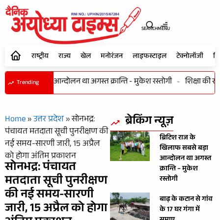
SEARCH
MENU
राष्ट्रीय
राज्य
खेल
मनोरंजन
लाइफस्टाइल
टेक्नोलॉजी
शि
 खिलाफ सबसे बड़ा आन्दोलन था अगस्त क्रान्ति - मुकेश रस्तोगी
-
शिक्षा की राह 
Trending
ब्रेकिंग न्यूज़
Home
»
उत्तर प्रदेश
»
सोनभद्र:
पंचायत मतदाता सूची पुनरीक्षण की
ब्रिटिश राज के
नई समय-सारणी जारी, 15 अप्रैल
खिलाफ सबसे बड़ा
को होगा अंतिम प्रकाशन
आन्दोलन था अगस्त
सोनभद्र: पंचायत
क्रान्ति – मुकेश
मतदाता सूची पुनरीक्षण
रस्तोगी
की नई समय-सारणी
बाढ़ के कटान से गांव
जारी, 15 अप्रैल को होगा
के 17 घर गंगा में