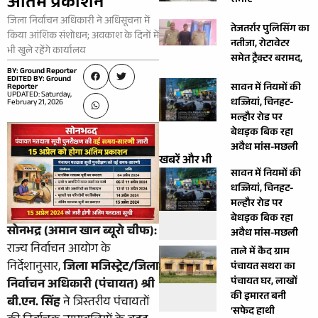
अंतिम प्रकाशन
समाए
जिला निर्वाचन अधिकारी ने अधिसूचना में
तेजतर्रार पुलिसिंग का
किया आंशिक संशोधन; अवकाश के दिनों में
नतीजा, रोटावेटर
भी खुले रहेंगे कार्यालय
समेत ट्रैक्टर बरामद,
BY: Ground Reporter
EDITED BY: Ground
सावन में नियमों की
Reporter
UPDATED: Saturday,
धज्जियां, चिनहट-
February 21, 2026
मल्हौर रोड पर
बेधड़क बिक रहा
अवैध मांस-मछली
खबरें और भी
सावन में नियमों की
धज्जियां, चिनहट-
मल्हौर रोड पर
बेधड़क बिक रहा
सोनभद्र (अमान खान ब्यूरो चीफ):
अवैध मांस-मछली
​राज्य निर्वाचन आयोग के
ताले में कैद ग्राम
निर्देशानुसार,
जिला मजिस्ट्रेट/जिला
पंचायत सथरा का
पंचायत घर, लाखों
निर्वाचन अधिकारी (पंचायत) श्री
की इमारत बनी
बी.एन. सिंह
ने त्रिस्तरीय पंचायतों
‘सफेद हाथी