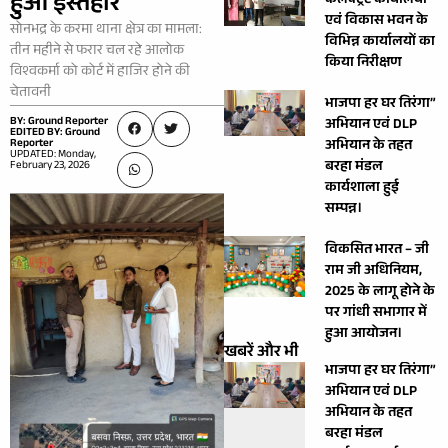
हुआ इस्तेहार
कलेक्ट्रेट कार्यालयों
एवं विकास भवन के
सोनभद्र के करमा थाना क्षेत्र का मामला:
विभिन्न कार्यालयों का
तीन महीने से फरार चल रहे आलोक
किया निरीक्षण
विश्वकर्मा को कोर्ट में हाजिर होने की
चेतावनी
भाजपा हर घर तिरंगा”
BY: Ground Reporter
अभियान एवं DLP
EDITED BY: Ground
Reporter
अभियान के तहत
UPDATED: Monday,
बरहा मंडल
February 23, 2026
कार्यशाला हुई
सम्पन्न।
विकसित भारत – जी
राम जी अधिनियम,
2025 के लागू होने के
पर गांधी सभागार में
हुआ आयोजन।
खबरें और भी
भाजपा हर घर तिरंगा”
अभियान एवं DLP
अभियान के तहत
बरहा मंडल