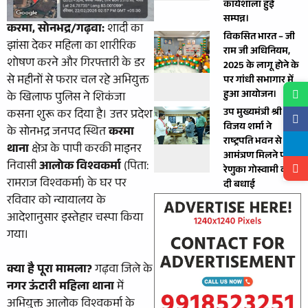
कार्यशाला हुई
सम्पन्न।
करमा, सोनभद्र/गढ़वा:
शादी का
विकसित भारत – जी
झांसा देकर महिला का शारीरिक
राम जी अधिनियम,
शोषण करने और गिरफ्तारी के डर
2025 के लागू होने के
से महीनों से फरार चल रहे अभियुक्त
पर गांधी सभागार में
हुआ आयोजन।
के खिलाफ पुलिस ने शिकंजा
उप मुख्यमंत्री श्री
कसना शुरू कर दिया है। उत्तर प्रदेश
विजय शर्मा ने
के सोनभद्र जनपद स्थित
करमा
राष्ट्रपति भवन से
थाना
क्षेत्र के पापी करकी माइनर
आमंत्रण मिलने पर
निवासी
आलोक विश्वकर्मा
(पिता:
रेणुका गोस्वामी को
रामराज विश्वकर्मा) के घर पर
दी बधाई
रविवार को न्यायालय के
आदेशानुसार इस्तेहार चस्पा किया
गया।
क्या है पूरा मामला?
गढ़वा जिले के
नगर ऊंटारी महिला थाना
में
अभियुक्त आलोक विश्वकर्मा के