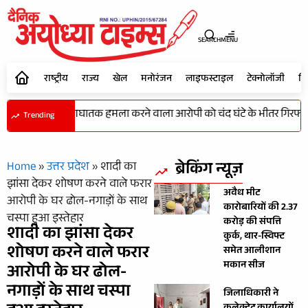
SEARCH
MENU
राष्ट्रीय
राज्य
खेल
मनोरंजन
लाइफस्टाइल
टेक्नोलॉजी
शि
कर टांगी से प्राणघातक हमला करने वाला आरोपी को चंद घंटे के भीतर गिरफ्तार 
Trending
ब्रेकिंग न्यूज़
Home
»
उत्तर प्रदेश
»
​शादी का
झांसा देकर शोषण करने वाले फरार
अवैध मीट
आरोपी के घर ढोल-नगाड़ों के साथ
कारोबारियों की 2.37
चस्पा हुआ इस्तेहार
करोड़ की संपत्ति
​शादी का झांसा देकर
कुर्क, थार-स्विफ्ट
शोषण करने वाले फरार
समेत आलीशान
मकान सीज
आरोपी के घर ढोल-
नगाड़ों के साथ चस्पा
जिलाधिकारी ने