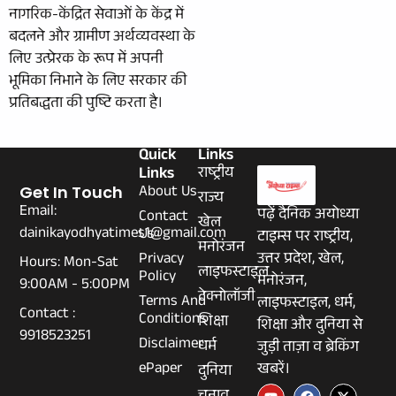
नागरिक-केंद्रित सेवाओं के केंद्र में
बदलने और ग्रामीण अर्थव्यवस्था के
लिए उत्प्रेरक के रूप में अपनी
भूमिका निभाने के लिए सरकार की
प्रतिबद्धता की पुष्टि करता है।
Quick
Links
Links
राष्ट्रीय
About Us
Get In Touch
राज्य
Email:
पढ़ें दैनिक अयोध्या
Contact
खेल
dainikayodhyatimes1@gmail.com
Us
टाइम्स पर राष्ट्रीय,
मनोरंजन
Privacy
उत्तर प्रदेश, खेल,
Hours: Mon-Sat
लाइफस्टाइल
Policy
मनोरंजन,
9:00AM - 5:00PM
टेक्नोलॉजी
Terms And
लाइफस्टाइल, धर्म,
Contact :
Conditions
शिक्षा
शिक्षा और दुनिया से
9918523251
Disclaimer
धर्म
जुड़ी ताज़ा व ब्रेकिंग
ePaper
खबरें।
दुनिया