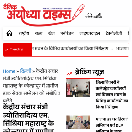
SEARCH
MENU
राष्ट्रीय
राज्य
खेल
मनोरंजन
लाइफस्टाइल
टेक्नोलॉजी
शि
र्यालयों एवं विकास भवन के विभिन्न कार्यालयों का किया निरीक्षण
-
भाजपा हर घ
Trending
ब्रेकिंग न्यूज़
Home
»
दिल्ली
»
केंद्रीय संचार
मंत्री ज्योतिरादित्य एम. सिंधिया
जिलाधिकारी ने
महाराष्ट्र के कोल्हापुर में ग्रामीण
कलेक्ट्रेट कार्यालयों
डाक सेवक सम्मेलन को संबोधित
एवं विकास भवन के
करेंगे
विभिन्न कार्यालयों का
केंद्रीय संचार मंत्री
किया निरीक्षण
ज्योतिरादित्य एम.
भाजपा हर घर तिरंगा”
सिंधिया महाराष्ट्र के
अभियान एवं DLP