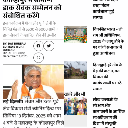
कोल्हापुर में ग्रामीण
अभियान के तहत
बरहा मंडल
डाक सेवक सम्मेलन को
कार्यशाला हुई
संबोधित करेंगे
सम्पन्न।
इस कार्यक्रम में गोवा और पुणे क्षेत्रों के
विभिन्न मंडलों से 5500 से 6000 ग्रामीण
विकसित भारत – जी
डाक सेवकों के शामिल होने की उम्मीद
राम जी अधिनियम,
2025 के लागू होने के
BY: DAT BUREAU
EDITED BY: DAT
पर गांधी सभागार में
BUREAU
हुआ आयोजन।
UPDATED: Friday,
December 12, 2025
दिनदहाड़े हरे नीम के
पेड़ की कटान, वन
विभाग की
कार्यप्रणाली पर उठे
सवाल
खबरें और भी
लोक कलाओं के
नई दिल्ली।
संचार और उत्तर-पूर्व
संरक्षण और
क्षेत्र विकास मंत्री ज्योतिरादित्य एम.
कलाकारों के आर्थिक
सिंधिया 13 दिसंबर, 2025 को शाम
सशक्तीकरण की
4 बजे से महाराष्ट्र के कोल्हापुर जिले
दिशा में संस्कृति