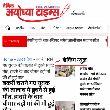
SEARCH
MENU
राष्ट्रीय
राज्य
खेल
मनोरंजन
लाइफस्टाइल
टेक्नोलॉजी
शि
ी 2.37 करोड़ की संपत्ति कुर्क, थार-स्विफ्ट समेत आलीशान मकान सीज
-
समाज
Trending
ब्रेकिंग न्यूज़
Home
»
उत्तर प्रदेश
»
बकरी चराने
गए युवक की तालाब में डूबने से हुई
अवैध मीट
मौत, हादसे के बाद बीमार बड़ी मां
कारोबारियों की 2.37
की भी हुई मौत
करोड़ की संपत्ति
बकरी चराने गए युवक
कुर्क, थार-स्विफ्ट
की तालाब में डूबने से हुई
समेत आलीशान
मकान सीज
मौत, हादसे के बाद
बीमार बड़ी मां की भी हुई
जिलाधिकारी ने