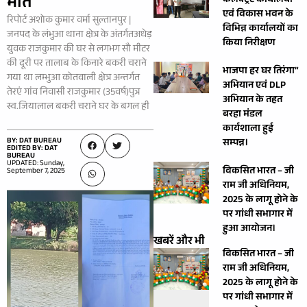
मौत
कलेक्ट्रेट कार्यालयों
एवं विकास भवन के
रिपोर्ट अशोक कुमार वर्मा सुल्तानपुर |
विभिन्न कार्यालयों का
जनपद के लंभुआ थाना क्षेत्र के अंतर्गतअधेड़
किया निरीक्षण
युवक राजकुमार की घर से लगभग सौ मीटर
की दूरी पर तालाब के किनारे बकरी चराने
भाजपा हर घर तिरंगा”
गया था लम्भुआ कोतवाली क्षेत्र अन्तर्गत
अभियान एवं DLP
तेरएं गांव निवासी राजकुमार (35वर्ष)पुत्र
अभियान के तहत
स्व.जियालाल बकरी चराने घर के बगल ही
बरहा मंडल
कार्यशाला हुई
BY: DAT BUREAU
सम्पन्न।
EDITED BY: DAT
BUREAU
UPDATED: Sunday,
विकसित भारत – जी
September 7, 2025
राम जी अधिनियम,
2025 के लागू होने के
पर गांधी सभागार में
हुआ आयोजन।
खबरें और भी
विकसित भारत – जी
राम जी अधिनियम,
2025 के लागू होने के
पर गांधी सभागार में