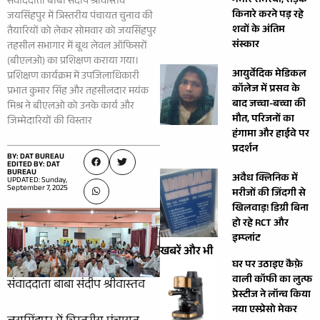
गंभीर समस्या, सड़क
संवाददाता बाबा संदीप श्रीवास्तव
किनारे करने पड़ रहे
जयसिंहपुर में त्रिस्तरीय पंचायत चुनाव की
शवों के अंतिम
तैयारियों को लेकर सोमवार को जयसिंहपुर
संस्कार
तहसील सभागार में बूथ लेवल ऑफिसरों
(बीएलओ) का प्रशिक्षण कराया गया।
आयुर्वेदिक मेडिकल
प्रशिक्षण कार्यक्रम में उपजिलाधिकारी
कॉलेज में प्रसव के
प्रभात कुमार सिंह और तहसीलदार मयंक
बाद जच्चा-बच्चा की
मिश्र ने बीएलओ को उनके कार्य और
मौत, परिजनों का
जिम्मेदारियों की विस्तार
हंगामा और हाईवे पर
प्रदर्शन
BY: DAT BUREAU
EDITED BY: DAT
BUREAU
अवैध क्लिनिक में
UPDATED: Sunday,
September 7, 2025
मरीजों की जिंदगी से
खिलवाड़! डिग्री बिना
हो रहे RCT और
इम्प्लांट
खबरें और भी
घर पर उठाइए कैफ़े
वाली कॉफी का लुत्फ
संवाददाता बाबा संदीप श्रीवास्तव
प्रेस्टीज ने लॉन्च किया
नया एस्प्रेसो मेकर