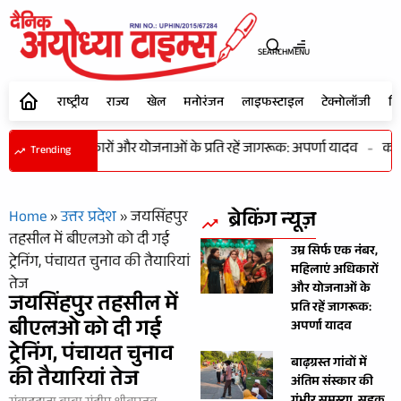
SEARCH
MENU
राष्ट्रीय
राज्य
खेल
मनोरंजन
लाइफस्टाइल
टेक्नोलॉजी
शि
ंबर, महिलाएं अधिकारों और योजनाओं के प्रति रहें जागरूक: अपर्णा यादव
-
कभी 
Trending
ब्रेकिंग न्यूज़
Home
»
उत्तर प्रदेश
»
जयसिंहपुर
तहसील में बीएलओ को दी गई
उम्र सिर्फ एक नंबर,
ट्रेनिंग, पंचायत चुनाव की तैयारियां
महिलाएं अधिकारों
तेज
और योजनाओं के
जयसिंहपुर तहसील में
प्रति रहें जागरूक:
बीएलओ को दी गई
अपर्णा यादव
ट्रेनिंग, पंचायत चुनाव
बाढ़ग्रस्त गांवों में
की तैयारियां तेज
अंतिम संस्कार की