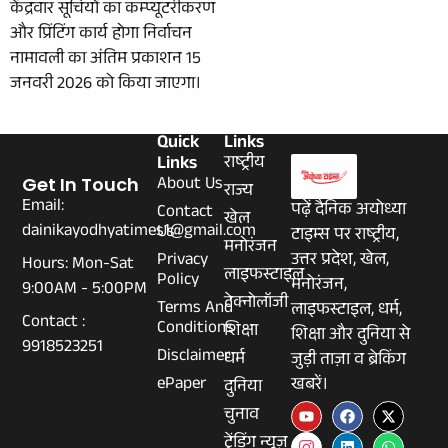
केंद्रवार सूचियों का कम्प्यूटरीकरण
और प्रिंटिंग कार्य होगा निर्वाचन
नामावली का अंतिम प्रकाशन 15
जनवरी 2026 को किया जाएगा।
Quick
Links
Links
राष्ट्रीय
About Us
Get In Touch
राज्य
Email:
पढ़ें दैनिक अयोध्या
Contact
खेल
dainikayodhyatimes1@gmail.com
Us
टाइम्स पर राष्ट्रीय,
मनोरंजन
Privacy
उत्तर प्रदेश, खेल,
Hours: Mon-Sat
लाइफस्टाइल
Policy
मनोरंजन,
9:00AM - 5:00PM
टेक्नोलॉजी
Terms And
लाइफस्टाइल, धर्म,
Contact :
Conditions
शिक्षा
शिक्षा और दुनिया से
9918523251
Disclaimer
धर्म
जुड़ी ताज़ा व ब्रेकिंग
ePaper
खबरें।
दुनिया
चुनाव
ट्रेंडिंग न्यूज़