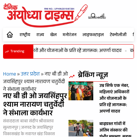
SEARCH
MENU
राष्ट्रीय
राज्य
खेल
मनोरंजन
लाइफस्टाइल
टेक्नोलॉजी
शि
बर, महिलाएं अधिकारों और योजनाओं के प्रति रहें जागरूक: अपर्णा यादव
-
कभी भ
Trending
ब्रेकिंग न्यूज़
Home
»
उत्तर प्रदेश
»
नए बी डी ओ
जयसिंहपुर श्याम नारायण चतुर्वेदी
उम्र सिर्फ एक नंबर,
ने संभाला कार्यभार
महिलाएं अधिकारों
नए बी डी ओ जयसिंहपुर
और योजनाओं के
श्याम नारायण चतुर्वेदी
प्रति रहें जागरूक:
ने संभाला कार्यभार
अपर्णा यादव
संवाददाता बाबा संदीप श्रीवास्तव
बाढ़ग्रस्त गांवों में
सुल्तानपुर | जनपद के जयसिंहपुर
अंतिम संस्कार की
विकासखंड के नवागत खंड विकास