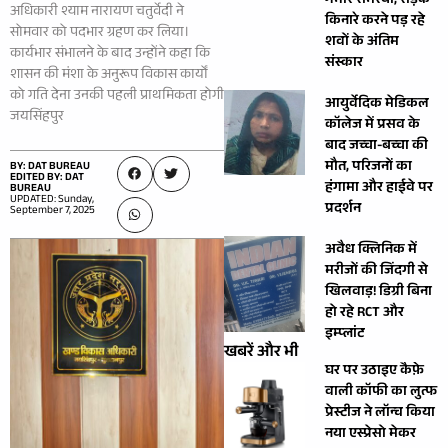
गंभीर समस्या, सड़क
अधिकारी श्याम नारायण चतुर्वेदी ने
किनारे करने पड़ रहे
सोमवार को पदभार ग्रहण कर लिया।
शवों के अंतिम
कार्यभार संभालने के बाद उन्होंने कहा कि
संस्कार
शासन की मंशा के अनुरूप विकास कार्यों
को गति देना उनकी पहली प्राथमिकता होगी
आयुर्वेदिक मेडिकल
जयसिंहपुर
कॉलेज में प्रसव के
बाद जच्चा-बच्चा की
मौत, परिजनों का
BY: DAT BUREAU
EDITED BY: DAT
हंगामा और हाईवे पर
BUREAU
UPDATED: Sunday,
प्रदर्शन
September 7, 2025
अवैध क्लिनिक में
मरीजों की जिंदगी से
खिलवाड़! डिग्री बिना
हो रहे RCT और
इम्प्लांट
खबरें और भी
घर पर उठाइए कैफ़े
वाली कॉफी का लुत्फ
प्रेस्टीज ने लॉन्च किया
नया एस्प्रेसो मेकर