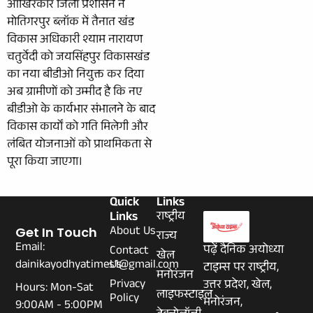
आखिरकार जिला प्रशासन ने
मोतिगरपुर ब्लॉक में तैनात खंड
विकास अधिकारी श्याम नारायण
चतुर्वेदी को जयसिंहपुर विकासखंड
का नया बीडीओ नियुक्त कर दिया
अब ग्रामीणों को उम्मीद है कि नए
बीडीओ के कार्यभार संभालने के बाद
विकास कार्यों को गति मिलेगी और
लंबित योजनाओं को प्राथमिकता से
पूरा किया जाएगा।
Quick
Links
Links
राष्ट्रीय
About Us
Get In Touch
राज्य
Email:
पढ़ें दैनिक अयोध्या
Contact
खेल
dainikayodhyatimes1@gmail.com
Us
टाइम्स पर राष्ट्रीय,
मनोरंजन
Privacy
उत्तर प्रदेश, खेल,
Hours: Mon-Sat
लाइफस्टाइल
Policy
मनोरंजन,
9:00AM - 5:00PM