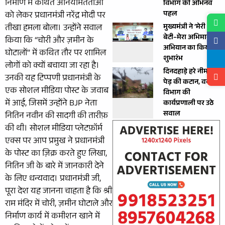
निर्माण में कथित अनियमितताओं
विभाग की अभिनव
पहल
को लेकर प्रधानमंत्री नरेंद्र मोदी पर
मुख्यमंत्री ने ‘मेरी
तीखा हमला बोला। उन्होंने सवाल
बेटी–मेरा अभिमान’
किया कि “चोरी और ज़मीन के
अभियान का किया
घोटालों” में कथित तौर पर शामिल
शुभारंभ
लोगों को क्यों बचाया जा रहा है।
दिनदहाड़े हरे नीम के
उनकी यह टिप्पणी प्रधानमंत्री के
पेड़ की कटान, वन
एक सोशल मीडिया पोस्ट के जवाब
विभाग की
में आई, जिसमें उन्होंने BJP नेता
कार्यप्रणाली पर उठे
सवाल
नितिन नवीन की सादगी की तारीफ़
की थी। सोशल मीडिया प्लेटफ़ॉर्म
एक्स पर आप प्रमुख ने प्रधानमंत्री
के पोस्ट का ज़िक्र करते हुए लिखा,
नितिन जी के बारे में जानकारी देने
के लिए धन्यवाद। प्रधानमंत्री जी,
पूरा देश यह जानना चाहता है कि श्री
राम मंदिर में चोरी, ज़मीन घोटाले और
निर्माण कार्य में कमीशन खाने में