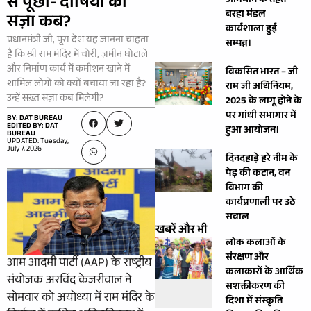
से पूछा- दोषियों को
अभियान के तहत
बरहा मंडल
सज़ा कब?
कार्यशाला हुई
प्रधानमंत्री जी, पूरा देश यह जानना चाहता
सम्पन्न।
है कि श्री राम मंदिर में चोरी, ज़मीन घोटाले
और निर्माण कार्य में कमीशन खाने में
विकसित भारत – जी
शामिल लोगों को क्यों बचाया जा रहा है?
राम जी अधिनियम,
उन्हें सख़्त सज़ा कब मिलेगी?
2025 के लागू होने के
पर गांधी सभागार में
BY: DAT BUREAU
EDITED BY: DAT
हुआ आयोजन।
BUREAU
UPDATED: Tuesday,
July 7, 2026
दिनदहाड़े हरे नीम के
पेड़ की कटान, वन
विभाग की
कार्यप्रणाली पर उठे
सवाल
खबरें और भी
लोक कलाओं के
संरक्षण और
आम आदमी पार्टी (AAP) के राष्ट्रीय
कलाकारों के आर्थिक
संयोजक अरविंद केजरीवाल ने
सशक्तीकरण की
सोमवार को अयोध्या में राम मंदिर के
दिशा में संस्कृति