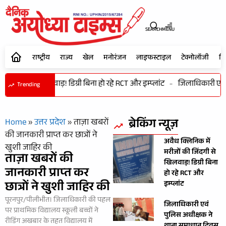
SEARCH
MENU
राष्ट्रीय
राज्य
खेल
मनोरंजन
लाइफस्टाइल
टेक्नोलॉजी
शि
ी जिंदगी से खिलवाड़! डिग्री बिना हो रहे RCT और इम्प्लांट
-
जिलाधिकारी एवं 
Trending
ब्रेकिंग न्यूज़
Home
»
उत्तर प्रदेश
»
ताज़ा खबरों
की जानकारी प्राप्त कर छात्रों ने
अवैध क्लिनिक में
खुशी जाहिर की
मरीजों की जिंदगी से
ताज़ा खबरों की
खिलवाड़! डिग्री बिना
जानकारी प्राप्त कर
हो रहे RCT और
छात्रों ने खुशी जाहिर की
इम्प्लांट
पूरनपुर/पीलीभीत। जिलाधिकारी की पहल
जिलाधिकारी एवं
पर प्राथमिक विद्यालय स्कूली बच्चों ने
पुलिस अधीक्षक ने
रीडिंग अखबार के तहत विद्यालय में