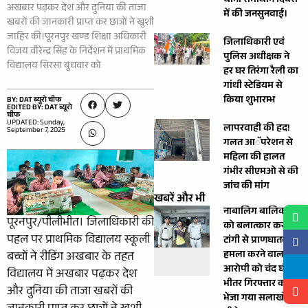
थाना समाधान दिवस
अखबार पढ़कर देश और दुनिया की ताजा
में की जनसुनवाई।
खबरों की जानकारी प्राप्त कर छात्रों ने खुशी
जाहिर की।पूरनपुर खण्ड शिक्षा अधिकारी
जिलाधिकारी एवं
विजय वीरेन्द्र सिंह के निर्देशन में प्राथमिक
पुलिस अधीक्षक ने
विद्यालय सिरसा बुधवार को
हर घर तिरंगा रैली का
गांधी स्टेडियम से
किया शुभारम्भ
BY: DAT ब्यूरो चीफ
EDITED BY: DAT ब्यूरो
चीफ
UPDATED: Sunday,
लापरवाही की हद!
September 7, 2025
गलत आॅपरेशन से
महिला की हालत
गंभीर सीएमओ से की
जांच की मांग
खबरें और भी
नाबालिग बालिका
पूरनपुर/पीलीभीत। जिलाधिकारी की
को बलात्कार कर
पहल पर प्राथमिक विद्यालय स्कूली
टांगी से प्राणघातक
हमला करने वाला
बच्चों ने रीडिंग अखबार के तहत
आरोपी को चंद घंटे के
विद्यालय में अखबार पढ़कर देश
भीतर गिरफ्तार कर
और दुनिया की ताजा खबरों की
भेजा गया सलाखों के