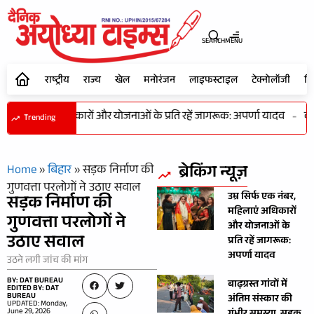
SEARCH
MENU
राष्ट्रीय
राज्य
खेल
मनोरंजन
लाइफस्टाइल
टेक्नोलॉजी
शि
नंबर, महिलाएं अधिकारों और योजनाओं के प्रति रहें जागरूक: अपर्णा यादव
-
कभी
Trending
ब्रेकिंग न्यूज़
Home
»
बिहार
»
सड़क निर्माण की
गुणवत्ता परलोगों ने उठाए सवाल
उम्र सिर्फ एक नंबर,
सड़क निर्माण की
महिलाएं अधिकारों
गुणवत्ता परलोगों ने
और योजनाओं के
उठाए सवाल
प्रति रहें जागरूक:
अपर्णा यादव
उठने लगी जांच की मांग
BY: DAT BUREAU
बाढ़ग्रस्त गांवों में
EDITED BY: DAT
BUREAU
अंतिम संस्कार की
UPDATED: Monday,
June 29, 2026