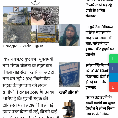
गंभीर समस्या, सड़क
किनारे करने पड़ रहे
शवों के अंतिम
संस्कार
आयुर्वेदिक मेडिकल
कॉलेज में प्रसव के
बाद जच्चा-बच्चा की
मौत, परिजनों का
संवाददाता:- फरीद अहमद
हंगामा और हाईवे पर
प्रदर्शन
किशनगंज/ठाकुरगंज। मुख्यमंत्री
ग्राम संपर्क योजना के तहत बारा
अवैध क्लिनिक में
मरीजों की जिंदगी से
बंगला वार्ड संख्या-2 से चुकहट टोला
खिलवाड़! डिग्री बिना
तक बन रही 2.828 किलोमीटर
हो रहे RCT और
सड़क की गुणवत्ता को लेकर
इम्प्लांट
ग्रामीणों ने सवाल उठाए हैं। उनका
खबरें और भी
घर पर उठाइए कैफ़े
आरोप है कि पुरानी सड़क की
वाली कॉफी का लुत्फ
क्षतिग्रस्त परत हटाए बिना ही नई
प्रेस्टीज ने लॉन्च किया
डामर परत बिछा दी गई, जिससे कई
नया एस्प्रेसो मेकर