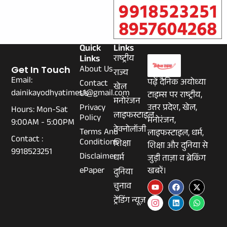
Quick
Links
Links
राष्ट्रीय
About Us
Get In Touch
राज्य
Email:
पढ़ें दैनिक अयोध्या
Contact
खेल
dainikayodhyatimes1@gmail.com
Us
टाइम्स पर राष्ट्रीय,
मनोरंजन
Privacy
उत्तर प्रदेश, खेल,
Hours: Mon-Sat
लाइफस्टाइल
Policy
मनोरंजन,
9:00AM - 5:00PM
टेक्नोलॉजी
Terms And
लाइफस्टाइल, धर्म,
Contact :
Conditions
शिक्षा
शिक्षा और दुनिया से
9918523251
Disclaimer
धर्म
जुड़ी ताज़ा व ब्रेकिंग
ePaper
खबरें।
दुनिया
चुनाव
ट्रेंडिंग न्यूज़