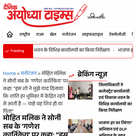
SEARCH
MENU
राष्ट्रीय
राज्य
खेल
मनोरंजन
लाइफस्टाइल
टेक्नोलॉजी
शि
्यालयों एवं विकास भवन के विभिन्न कार्यालयों का किया निरीक्षण
-
भाजपा हर घर
Trending
ब्रेकिंग न्यूज़
Home
»
मनोरंजन
»
मोहित मलिक
ने सोनी सब के ‘गणेश कार्तिकेय’ पर
जिलाधिकारी ने
कहा: “इस शो ने मुझे याद दिलाया
कलेक्ट्रेट कार्यालयों
कि शांति हर भूमिका में केंद्रित रहने
एवं विकास भवन के
से आती है — चाहे वह शिव हो या
विभिन्न कार्यालयों का
किया निरीक्षण
पिता”
मोहित मलिक ने सोनी
भाजपा हर घर तिरंगा”
सब के ‘गणेश
अभियान एवं DLP