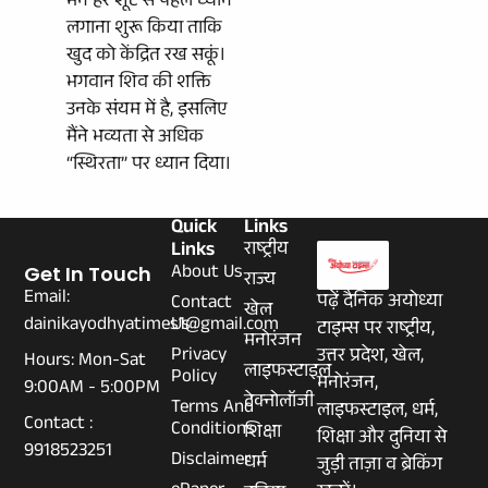
मैंने हर शूट से पहले ध्यान
लगाना शुरू किया ताकि
खुद को केंद्रित रख सकूं।
भगवान शिव की शक्ति
उनके संयम में है, इसलिए
मैंने भव्यता से अधिक
“स्थिरता” पर ध्यान दिया।
Quick
Links
Links
राष्ट्रीय
About Us
Get In Touch
राज्य
Email:
पढ़ें दैनिक अयोध्या
Contact
खेल
dainikayodhyatimes1@gmail.com
Us
टाइम्स पर राष्ट्रीय,
मनोरंजन
Privacy
उत्तर प्रदेश, खेल,
Hours: Mon-Sat
लाइफस्टाइल
Policy
मनोरंजन,
9:00AM - 5:00PM
टेक्नोलॉजी
Terms And
लाइफस्टाइल, धर्म,
Contact :
Conditions
शिक्षा
शिक्षा और दुनिया से
9918523251
Disclaimer
धर्म
जुड़ी ताज़ा व ब्रेकिंग