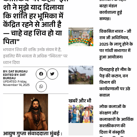
कार्तिकेय’ पर कहा: “इस
अभियान के तहत
शो ने मुझे याद दिलाया
बरहा मंडल
कार्यशाला हुई
कि शांति हर भूमिका में
सम्पन्न।
केंद्रित रहने से आती है
— चाहे वह शिव हो या
विकसित भारत – जी
राम जी अधिनियम,
पिता”
2025 के लागू होने के
भगवान शिव की शक्ति उनके संयम में है,
पर गांधी सभागार में
इसलिए मैंने भव्यता से अधिक “स्थिरता” पर
हुआ आयोजन।
ध्यान दिया
दिनदहाड़े हरे नीम के
BY: DAT BUREAU
EDITED BY: DAT
पेड़ की कटान, वन
BUREAU
UPDATED: Friday,
विभाग की
November 14, 2025
कार्यप्रणाली पर उठे
सवाल
खबरें और भी
लोक कलाओं के
संरक्षण और
कलाकारों के आर्थिक
सशक्तीकरण की
दिशा में संस्कृति
आयुष गुप्ता संवाददाता मुंबई :