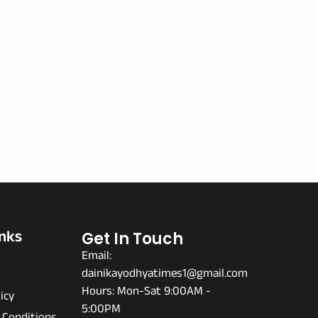
inks
Get In Touch
Email:
dainikayodhyatimes1@gmail.com
s
Hours: Mon-Sat 9:00AM -
icy
5:00PM