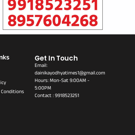
inks
Get In Touch
Email:
dainikayodhyatimes1@gmail.com
s
Hours: Mon-Sat 9:00AM -
icy
5:00PM
 Conditions
Contact : 9918523251