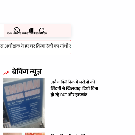
JOIN WHATSAPP
STORIES
SEARCH
्षक ने हर घर तिरंगा रैली का गांधी स्टेडियम से किया शुभारम्भ
-
लापरवाही क
ब्रेकिंग न्यूज़
अवैध क्लिनिक में मरीजों की
जिंदगी से खिलवाड़! डिग्री बिना
हो रहे RCT और इम्प्लांट