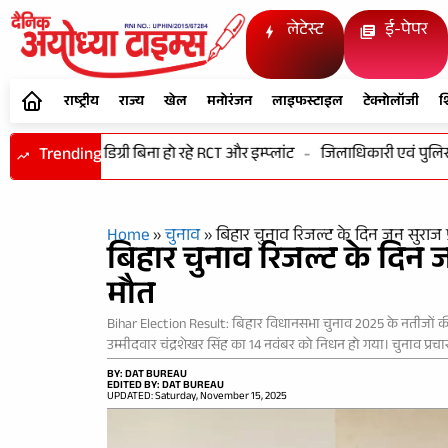
लेटेस्ट
ई-पेपर
राष्ट्रीय
राज्य
खेल
मनोरंजन
लाइफस्टाइल
टेक्नोलॉजी
श
से खिलवाड़! डिग्री बिना हो रहे RCT और इम्प्लांट
Trending
-
जिलाधिकारी एवं पुलिस अध
Home
»
चुनाव
»
बिहार चुनाव रिजल्ट के दिन जन सुराज प
बिहार चुनाव रिजल्ट के दिन जन
मौत
Bihar Election Result: बिहार विधानसभा चुनाव 2025 के नतीजों की र
उम्मीदवार चंद्रशेखर सिंह का 14 नवंबर को निधन हो गया। चुनाव प्रचा
BY: DAT BUREAU
EDITED BY: DAT BUREAU
UPDATED: Saturday, November 15, 2025