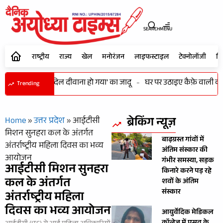
SEARCH
MENU
राष्ट्रीय
राज्य
खेल
मनोरंजन
लाइफस्टाइल
टेक्नोलॉजी
शि
ें भी कायम रहा ‘दिल दीवाना हो गया’ का जादू
-
घर पर उठाइए कैफ़े वाली कॉफी क
Trending
ब्रेकिंग न्यूज़
Home
»
उत्तर प्रदेश
»
आईटीसी
मिशन सुनहरा कल के अंतर्गत
बाढ़ग्रस्त गांवों में
अंतर्राष्ट्रीय महिला दिवस का भव्य
अंतिम संस्कार की
आयोजन
गंभीर समस्या, सड़क
आईटीसी मिशन सुनहरा
किनारे करने पड़ रहे
कल के अंतर्गत
शवों के अंतिम
संस्कार
अंतर्राष्ट्रीय महिला
दिवस का भव्य आयोजन
आयुर्वेदिक मेडिकल