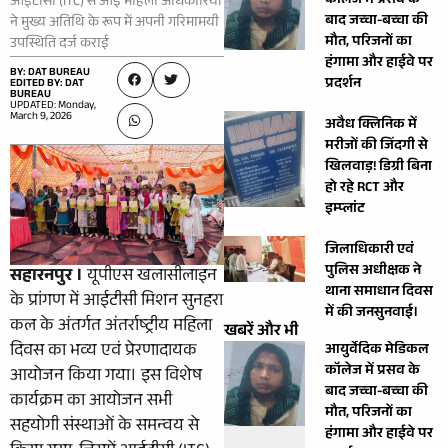
कॉलेज में प्रसव के
आईटीसी (ITC) से आईं महिला अधिकारियों
बाद जच्चा-बच्चा की
ने मुख्य अतिथि के रूप में अपनी गरिमामयी
मौत, परिजनों का
उपस्थिति दर्ज कराई
हंगामा और हाईवे पर
BY: DAT BUREAU
प्रदर्शन
EDITED BY: DAT
BUREAU
UPDATED: Monday,
March 9, 2026
अवैध क्लिनिक में
मरीजों की जिंदगी से
खिलवाड़! डिग्री बिना
हो रहे RCT और
इम्प्लांट
जिलाधिकारी एवं
पुलिस अधीक्षक ने
सहारनपुर ।
यूपीएस खलासीलाइन
थाना समाधान दिवस
के प्रांगण में आईटीसी मिशन सुनहरा
में की जनसुनवाई।
कल के अंतर्गत अंतर्राष्ट्रीय महिला
खबरें और भी
दिवस का भव्य एवं प्रेरणादायक
आयुर्वेदिक मेडिकल
कॉलेज में प्रसव के
आयोजन किया गया। इस विशेष
बाद जच्चा-बच्चा की
कार्यक्रम का आयोजन सभी
मौत, परिजनों का
सहयोगी संस्थाओं के समन्वय से
हंगामा और हाईवे पर