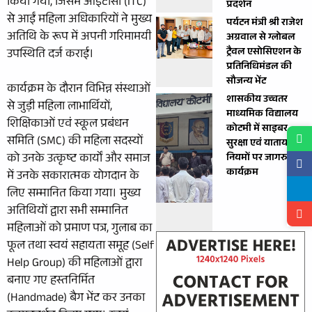
किया गया, जिसमें आईटीसी (ITC)
प्रदर्शन
से आईं महिला अधिकारियों ने मुख्य
पर्यटन मंत्री श्री राजेश
अतिथि के रूप में अपनी गरिमामयी
अग्रवाल से ग्लोबल
ट्रैवल एसोसिएशन के
उपस्थिति दर्ज कराई।
प्रतिनिधिमंडल की
सौजन्य भेंट
कार्यक्रम के दौरान विभिन्न संस्थाओं
शासकीय उच्चतर
से जुड़ी महिला लाभार्थियों,
माध्यमिक विद्यालय
शिक्षिकाओं एवं स्कूल प्रबंधन
कोटमी में साइबर
समिति (SMC) की महिला सदस्यों
सुरक्षा एवं यातायात
को उनके उत्कृष्ट कार्यों और समाज
नियमों पर जागरुकता
कार्यक्रम
में उनके सकारात्मक योगदान के
लिए सम्मानित किया गया। मुख्य
अतिथियों द्वारा सभी सम्मानित
महिलाओं को प्रमाण पत्र, गुलाब का
फूल तथा स्वयं सहायता समूह (Self
Help Group) की महिलाओं द्वारा
बनाए गए हस्तनिर्मित
(Handmade) बैग भेंट कर उनका