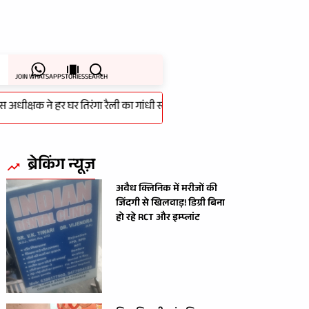
JOIN WHATSAPP
STORIES
SEARCH
्षक ने हर घर तिरंगा रैली का गांधी स्टेडियम से किया शुभारम्भ
-
लापरवाही की
ब्रेकिंग न्यूज़
अवैध क्लिनिक में मरीजों की
जिंदगी से खिलवाड़! डिग्री बिना
हो रहे RCT और इम्प्लांट