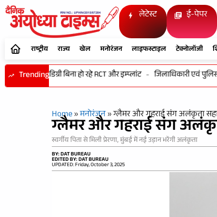
लेटेस्ट
ई-पेपर
राष्ट्रीय
राज्य
खेल
मनोरंजन
लाइफस्टाइल
टेक्नोलॉजी
श
े खिलवाड़! डिग्री बिना हो रहे RCT और इम्प्लांट
Trending
-
जिलाधिकारी एवं पुलिस अधी
Home
»
मनोरंजन
»
ग्लैमर और गहराई संग अलंकृता स
ग्लैमर और गहराई संग अलंक
स्वर्गीय पिता से मिली प्रेरणा, मुंबई में नई उड़ान भरेंगी अलंकृता
BY: DAT BUREAU
EDITED BY: DAT BUREAU
UPDATED: Friday, October 3, 2025