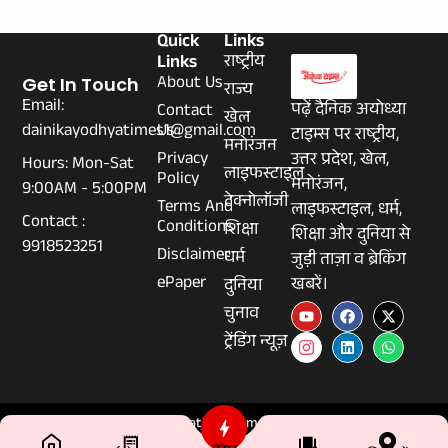
Quick
Links
Links
राष्ट्रीय
About Us
Get In Touch
राज्य
Email:
पढ़ें दैनिक अयोध्या
Contact
खेल
dainikayodhyatimes1@gmail.com
Us
टाइम्स पर राष्ट्रीय,
मनोरंजन
Privacy
उत्तर प्रदेश, खेल,
Hours: Mon-Sat
लाइफस्टाइल
Policy
मनोरंजन,
9:00AM - 5:00PM
टेक्नोलॉजी
Terms And
लाइफस्टाइल, धर्म,
Contact :
Conditions
शिक्षा
शिक्षा और दुनिया से
9918523251
Disclaimer
धर्म
जुड़ी ताज़ा व ब्रेकिंग
ePaper
खबरें।
दुनिया
चुनाव
ट्रेंडिंग न्यूज़
© 2026 Dainikayodhyatimes.com - All Rights Reserved.