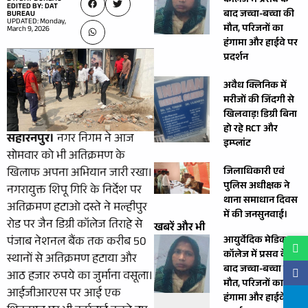
कॉलेज में प्रसव के
EDITED BY: DAT
बाद जच्चा-बच्चा की
BUREAU
UPDATED: Monday,
मौत, परिजनों का
March 9, 2026
हंगामा और हाईवे पर
प्रदर्शन
अवैध क्लिनिक में
मरीजों की जिंदगी से
खिलवाड़! डिग्री बिना
हो रहे RCT और
सहारनपुर।
नगर निगम ने आज
इम्प्लांट
सोमवार को भी अतिक्रमण के
खिलाफ अपना अभियान जारी रखा।
जिलाधिकारी एवं
पुलिस अधीक्षक ने
नगरायुक्त शिपू गिरि के निर्देश पर
थाना समाधान दिवस
अतिक्रमण हटाओ दस्ते ने मल्हीपुर
में की जनसुनवाई।
रोड पर जैन डिग्री कॉलेज तिराहे से
खबरें और भी
पंजाब नेशनल बैंक तक करीब 50
आयुर्वेदिक मेडिकल
कॉलेज में प्रसव के
स्थानों से अतिक्रमण हटाया और
बाद जच्चा-बच्चा की
आठ हजार रुपये का जुर्माना वसूला।
मौत, परिजनों का
आईजीआरएस पर आई एक
हंगामा और हाईवे पर