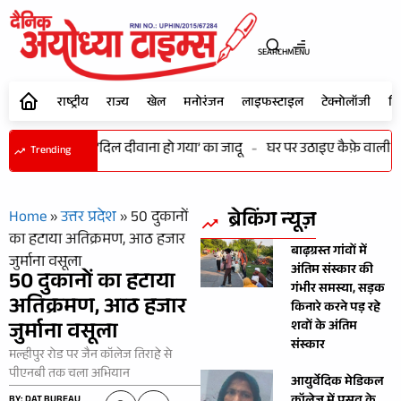
SEARCH
MENU
राष्ट्रीय
राज्य
खेल
मनोरंजन
लाइफस्टाइल
टेक्नोलॉजी
शि
 में भी कायम रहा ‘दिल दीवाना हो गया’ का जादू
-
घर पर उठाइए कैफ़े वाली कॉफी
Trending
ब्रेकिंग न्यूज़
Home
»
उत्तर प्रदेश
»
50 दुकानों
का हटाया अतिक्रमण, आठ हजार
बाढ़ग्रस्त गांवों में
जुर्माना वसूला
अंतिम संस्कार की
50 दुकानों का हटाया
गंभीर समस्या, सड़क
अतिक्रमण, आठ हजार
किनारे करने पड़ रहे
जुर्माना वसूला
शवों के अंतिम
संस्कार
मल्हीपुर रोड पर जैन कॉलेज तिराहे से
पीएनबी तक चला अभियान
आयुर्वेदिक मेडिकल
BY: DAT BUREAU