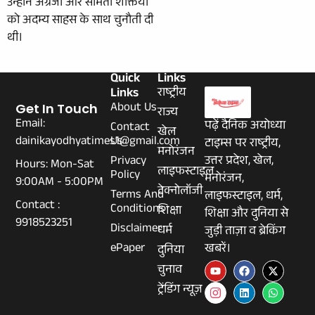
उन्होंने अंग्रेजों और सामंती शक्तियों
को अदम्य साहस के साथ चुनौती दी
थी।
Quick
Links
Links
राष्ट्रीय
About Us
Get In Touch
राज्य
Email:
पढ़ें दैनिक अयोध्या
Contact
खेल
dainikayodhyatimes1@gmail.com
Us
टाइम्स पर राष्ट्रीय,
मनोरंजन
Privacy
उत्तर प्रदेश, खेल,
Hours: Mon-Sat
लाइफस्टाइल
Policy
मनोरंजन,
9:00AM - 5:00PM
टेक्नोलॉजी
Terms And
लाइफस्टाइल, धर्म,
Contact :
Conditions
शिक्षा
शिक्षा और दुनिया से
9918523251
Disclaimer
धर्म
जुड़ी ताज़ा व ब्रेकिंग
ePaper
खबरें।
दुनिया
चुनाव
ट्रेंडिंग न्यूज़