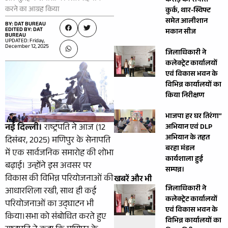
करोड़ की संपत्ति
करने का आग्रह किया
कुर्क, थार-स्विफ्ट
समेत आलीशान
BY: DAT BUREAU
EDITED BY: DAT
मकान सीज
BUREAU
UPDATED: Friday,
December 12, 2025
जिलाधिकारी ने
कलेक्ट्रेट कार्यालयों
एवं विकास भवन के
विभिन्न कार्यालयों का
किया निरीक्षण
भाजपा हर घर तिरंगा”
नई दिल्ली।
राष्ट्रपति ने आज (12
अभियान एवं DLP
अभियान के तहत
दिसंबर, 2025) मणिपुर के सेनापति
बरहा मंडल
में एक सार्वजनिक समारोह की शोभा
कार्यशाला हुई
बढ़ाई। उन्होंने इस अवसर पर
सम्पन्न।
विकास की विभिन्न परियोजनाओं की
खबरें और भी
जिलाधिकारी ने
आधारशिला रखी, साथ ही कई
कलेक्ट्रेट कार्यालयों
परियोजनाओं का उद्घाटन भी
एवं विकास भवन के
किया।सभा को संबोधित करते हुए
विभिन्न कार्यालयों का