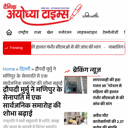
SEARCH
MENU
राष्ट्रीय
राज्य
खेल
मनोरंजन
लाइफस्टाइल
टेक्नोलॉजी
शि
ेशन से महिला की हालत गंभीर सीएमओ से की जांच की मांग
-
नाबालिग बालिक
Trending
ब्रेकिंग न्यूज़
Home
»
दिल्ली
»
द्रौपदी मुर्मु ने
मणिपुर के सेनापति में एक
लापरवाही की हद!
सार्वजनिक समारोह की शोभा बढ़ाई
गलत आॅपरेशन से
द्रौपदी मुर्मु ने मणिपुर के
महिला की हालत
सेनापति में एक
गंभीर सीएमओ से की
सार्वजनिक समारोह की
जांच की मांग
शोभा बढ़ाई
अवैध मीट
राष्ट्रपति ने सभी समुदायों से शांति, समझ
कारोबारियों की 2.37
और सुलह के प्रयासों में निरंतर सहयोग