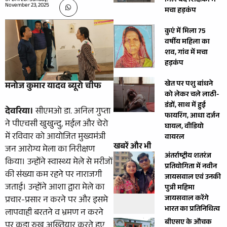
मिले बंद शिक्षकों में
UPDATED: Sunday,
November 23, 2025
मचा हड़कंप
कुएं में मिला 75
वर्षीय महिला का
शव, गांव में मचा
हड़कंप
खेत पर पशु बांधने
मनोज कुमार यादव ब्यूरो चीफ
को लेकर चले लाठी-
डंडों, साथ में हुई
देवरिया।
सीएमओ डा. अनिल गुप्ता
फायरिंग, आधा दर्जन
ने पीएचसी खुखुन्दु, मईल और चेरो
घायल, वीडियो
में रविवार को आयोजित मुख्यमंत्री
वायरल
खबरें और भी
जन आरोग्य मेला का निरीक्षण
अंतर्राष्ट्रीय शतरंज
किया। उन्होंने स्वास्थ्य मेले से मरीजों
प्रतियोगिता में नवीन
की संख्या कम रहने पर नाराजगी
जायसवाल एवं उनकी
जताई। उन्होंने आशा द्वारा मेले का
पुत्री महिमा
जायसवाल करेंगे
प्रचार-प्रसार न करने पर और इसमे
भारत का प्रतिनिधित्व
लापवाही बरतने व भ्रमण न करने
बीएसए के औचक
पर कड़ा रुख अख्तियार करते हुए