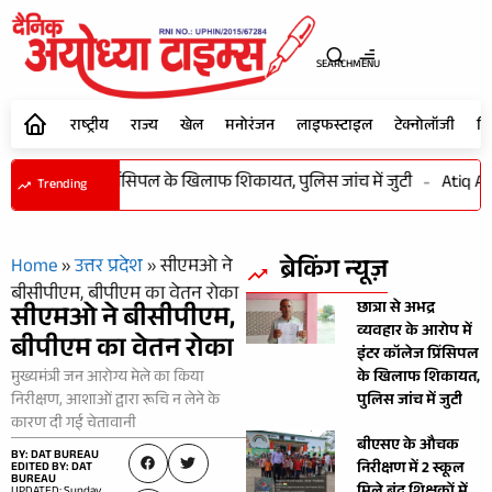
SEARCH
MENU
राष्ट्रीय
राज्य
खेल
मनोरंजन
लाइफस्टाइल
टेक्नोलॉजी
शि
 में इंटर कॉलेज प्रिंसिपल के खिलाफ शिकायत, पुलिस जांच में जुटी
-
Atiq Ahme
Trending
ब्रेकिंग न्यूज़
Home
»
उत्तर प्रदेश
»
सीएमओ ने
बीसीपीएम, बीपीएम का वेतन रोका
छात्रा से अभद्र
सीएमओ ने बीसीपीएम,
व्यवहार के आरोप में
बीपीएम का वेतन रोका
इंटर कॉलेज प्रिंसिपल
मुख्यमंत्री जन आरोग्य मेले का किया
के खिलाफ शिकायत,
निरीक्षण, आशाओं द्वारा रूचि न लेने के
पुलिस जांच में जुटी
कारण दी गई चेतावानी
बीएसए के औचक
BY: DAT BUREAU
निरीक्षण में 2 स्कूल
EDITED BY: DAT
BUREAU