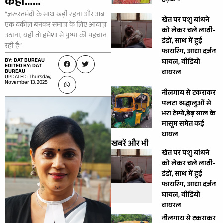
कहा……
हड़कंप
“ज़रूरतमंदों के साथ खड़ी रहना और अब
खेत पर पशु बांधने
एक वकील बनकर समाज के लिए आवाज़
को लेकर चले लाठी-
उठाना, यही तो हमेशा से पुष्पा की पहचान
डंडों, साथ में हुई
रही है”
फायरिंग, आधा दर्जन
BY: DAT BUREAU
घायल, वीडियो
EDITED BY: DAT
BUREAU
वायरल
UPDATED: Thursday,
November 13, 2025
नीलगाय से टकराकर
पलटा श्रद्धालुओं से
भरा टेम्पो,डेढ़ साल के
मासूम समेत कई
घायल
खबरें और भी
खेत पर पशु बांधने
को लेकर चले लाठी-
डंडों, साथ में हुई
फायरिंग, आधा दर्जन
घायल, वीडियो
वायरल
नीलगाय से टकराकर