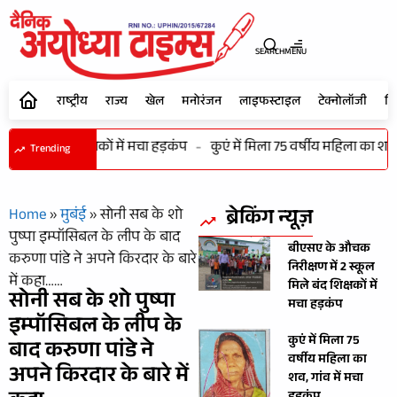
SEARCH
MENU
राष्ट्रीय
राज्य
खेल
मनोरंजन
लाइफस्टाइल
टेक्नोलॉजी
शि
िले बंद शिक्षकों में मचा हड़कंप
-
कुएं में मिला 75 वर्षीय महिला का शव, गांव
Trending
ब्रेकिंग न्यूज़
Home
»
मुबंई
»
सोनी सब के शो
पुष्पा इम्पॉसिबल के लीप के बाद
बीएसए के औचक
करुणा पांडे ने अपने किरदार के बारे
निरीक्षण में 2 स्कूल
में कहा……
मिले बंद शिक्षकों में
सोनी सब के शो पुष्पा
मचा हड़कंप
इम्पॉसिबल के लीप के
कुएं में मिला 75
बाद करुणा पांडे ने
वर्षीय महिला का
अपने किरदार के बारे में
शव, गांव में मचा