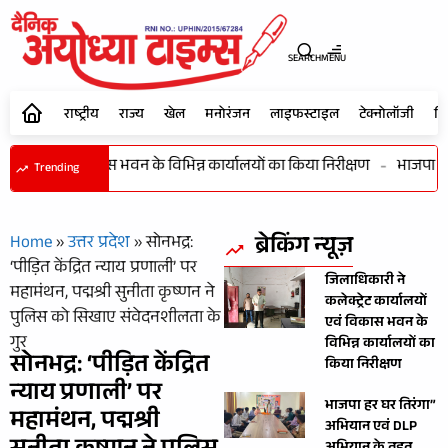
SEARCH
MENU
राष्ट्रीय
राज्य
खेल
मनोरंजन
लाइफस्टाइल
टेक्नोलॉजी
शि
र्यालयों एवं विकास भवन के विभिन्न कार्यालयों का किया निरीक्षण
-
भाजपा हर 
Trending
ब्रेकिंग न्यूज़
Home
»
उत्तर प्रदेश
»
सोनभद्र:
‘पीड़ित केंद्रित न्याय प्रणाली’ पर
जिलाधिकारी ने
महामंथन, पद्मश्री सुनीता कृष्णन ने
कलेक्ट्रेट कार्यालयों
पुलिस को सिखाए संवेदनशीलता के
एवं विकास भवन के
गुर
विभिन्न कार्यालयों का
सोनभद्र: ‘पीड़ित केंद्रित
किया निरीक्षण
न्याय प्रणाली’ पर
भाजपा हर घर तिरंगा”
महामंथन, पद्मश्री
अभियान एवं DLP