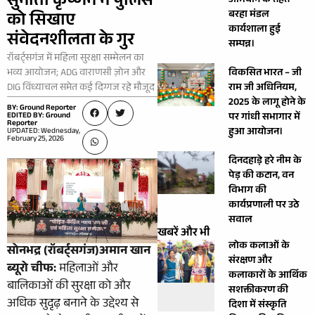
सुनीता कृष्णन ने पुलिस
अभियान के तहत
बरहा मंडल
को सिखाए
कार्यशाला हुई
संवेदनशीलता के गुर
सम्पन्न।
रॉबर्ट्सगंज में महिला सुरक्षा सम्मेलन का
भव्य आयोजन; ADG वाराणसी ज़ोन और
विकसित भारत – जी
DIG विंध्याचल समेत कई दिग्गज रहे मौजूद
राम जी अधिनियम,
2025 के लागू होने के
BY: Ground Reporter
EDITED BY: Ground
पर गांधी सभागार में
Reporter
हुआ आयोजन।
UPDATED: Wednesday,
February 25, 2026
दिनदहाड़े हरे नीम के
पेड़ की कटान, वन
विभाग की
कार्यप्रणाली पर उठे
सवाल
खबरें और भी
लोक कलाओं के
सोनभद्र (रॉबर्ट्सगंज)अमान खान
संरक्षण और
ब्यूरो चीफ:
महिलाओं और
कलाकारों के आर्थिक
बालिकाओं की सुरक्षा को और
सशक्तीकरण की
अधिक सुदृढ़ बनाने के उद्देश्य से
दिशा में संस्कृति