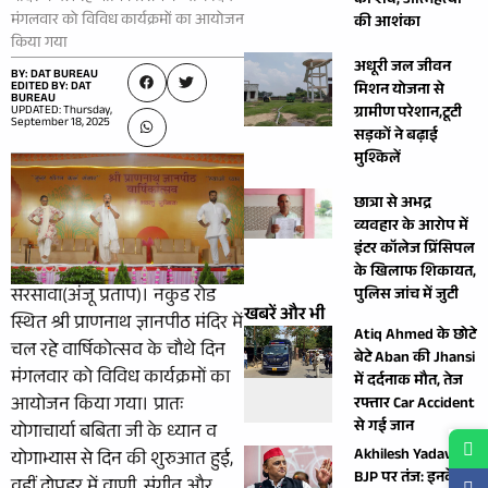
का शव, आत्महत्या
मंगलवार को विविध कार्यक्रमों का आयोजन
की आशंका
किया गया
अधूरी जल जीवन
BY: DAT BUREAU
EDITED BY: DAT
मिशन योजना से
BUREAU
UPDATED: Thursday,
ग्रामीण परेशान,टूटी
September 18, 2025
सड़कों ने बढ़ाई
मुश्किलें
छात्रा से अभद्र
व्यवहार के आरोप में
इंटर कॉलेज प्रिंसिपल
के खिलाफ शिकायत,
सरसावा(अंजू प्रताप)। नकुड रोड
पुलिस जांच में जुटी
खबरें और भी
स्थित श्री प्राणनाथ ज्ञानपीठ मंदिर में
Atiq Ahmed के छोटे
चल रहे वार्षिकोत्सव के चौथे दिन
बेटे Aban की Jhansi
मंगलवार को विविध कार्यक्रमों का
में दर्दनाक मौत, तेज
आयोजन किया गया। प्रातः
रफ्तार Car Accident
से गई जान
योगाचार्या बबिता जी के ध्यान व
Akhilesh Yadav का
योगाभ्यास से दिन की शुरुआत हुई,
BJP पर तंज: इनके