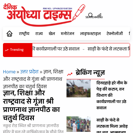
SEARCH
MENU
राष्ट्रीय
राज्य
खेल
मनोरंजन
लाइफस्टाइल
टेक्नोलॉजी
शि
ी कटान, वन विभाग की कार्यप्रणाली पर उठे सवाल
-
साड़ी के फंदे से लटकता मि
Trending
ब्रेकिंग न्यूज़
Home
»
उत्तर प्रदेश
»
ज्ञान, शिक्षा
और राष्ट्रवाद से गूंजा श्री प्राणनाथ
दिनदहाड़े हरे नीम के
ज्ञानपीठ का चतुर्थ दिवस
पेड़ की कटान, वन
ज्ञान, शिक्षा और
विभाग की
राष्ट्रवाद से गूंजा श्री
कार्यप्रणाली पर उठे
प्राणनाथ ज्ञानपीठ का
सवाल
चतुर्थ दिवस
साड़ी के फंदे से
नकुड रोड स्थित श्री प्राणनाथ ज्ञानपीठ
लटकता मिला अधेड़
मंदिर में चल रहे वार्षिकोत्सव के चौथे दिन