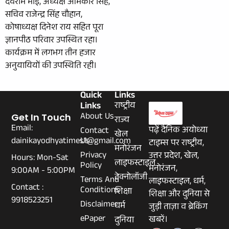
देवराम भाई, अध्यक्ष ओमकार सिंह,
सचिव राजेन्द्र सिंह चौहान,
कोषाध्यक्ष दिनेश राय सहित पूरा
ज्ञानपीठ परिवार उपस्थित रहा।
कार्यक्रम में लगभग तीन हजार
अनुयायियों की उपस्थिति रही।
Quick
Links
Links
राष्ट्रीय
About Us
Get In Touch
राज्य
Email:
पढ़ें दैनिक अयोध्या
Contact
खेल
dainikayodhyatimes1@gmail.com
Us
टाइम्स पर राष्ट्रीय,
मनोरंजन
Privacy
उत्तर प्रदेश, खेल,
Hours: Mon-Sat
लाइफस्टाइल
Policy
मनोरंजन,
9:00AM - 5:00PM
टेक्नोलॉजी
Terms And
लाइफस्टाइल, धर्म,
Contact :
Conditions
शिक्षा
शिक्षा और दुनिया से
9918523251
Disclaimer
धर्म
जुड़ी ताज़ा व ब्रेकिंग
ePaper
खबरें।
दुनिया