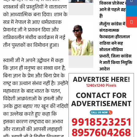
वहीं दोपहर में वाणी, संगीत और
विकास प्रोजेक्ट काम
शास्त्रार्थ की प्रस्तुतियों ने वातावरण
आने से पहले ढह जाते
को आध्यात्मिक बना दिया। शाम के
हैं!
सत्र में नेपाल से आए धर्मप्रचारक
लैलूँगा कांग्रेस में बड़ा
प्रेमानंद जी ने प्रवचन दिया और
संगठनात्मक
रात्रिकालीन मंचीय कार्यक्रम में नई
फेरबदल! हीरालाल
राठिया बने सह
तीन पुस्तकों का विमोचन हुआ।
सोशल मीडिया
प्रभारी, जिला कांग्रेस
स्वामी जी ने अपने उद्बोधन में कहा
ने जारी किया नियुक्ति
कि ज्ञान ही मनुष्य का सच्चा धन है,
आदेश
बिना ज्ञान के प्रेम और बिना प्रेम के
राष्ट्र का उत्थान संभव नहीं है। उन्होंने
महाभारत के बाद भारत के पतन,
विदेशी आक्रांताओं के हमलों और
उनके द्वारा बहाए गए खून की नदियों
का उल्लेख करते हुए कहा कि
इसका कारण राष्ट्रवाद का अभाव
और राजाओं की आपसी लड़ाइयाँ